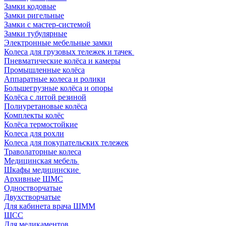
Замки кодовые
Замки ригельные
Замки с мастер-системой
Замки тубулярные
Электронные мебельные замки
Колеса для грузовых тележек и тачек
Пневматические колёса и камеры
Промышленные колёса
Аппаратные колеса и ролики
Большегрузные колёса и опоры
Колёса с литой резиной
Полиуретановые колёса
Комплекты колёс
Колёса термостойкие
Колеса для рохли
Колеса для покупательских тележек
Траволаторные колеса
Медицинская мебель
Шкафы медицинские
Архивные ШМС
Одностворчатые
Двухстворчатые
Для кабинета врача ШММ
ШСС
Для медикаментов