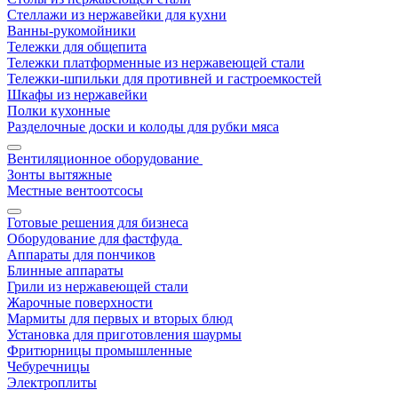
Стеллажи из нержавейки для кухни
Ванны-рукомойники
Тележки для общепита
Тележки платформенные из нержавеющей стали
Тележки-шпильки для противней и гастроемкостей
Шкафы из нержавейки
Полки кухонные
Разделочные доски и колоды для рубки мяса
Вентиляционное оборудование
Зонты вытяжные
Местные вентоотсосы
Готовые решения для бизнеса
Оборудование для фастфуда
Аппараты для пончиков
Блинные аппараты
Грили из нержавеющей стали
Жарочные поверхности
Мармиты для первых и вторых блюд
Установка для приготовления шаурмы
Фритюрницы промышленные
Чебуречницы
Электроплиты