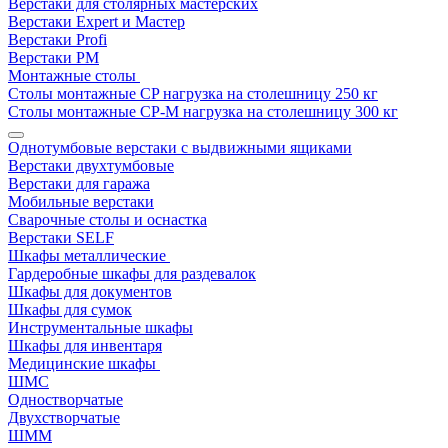
Верстаки для столярных мастерских
Верстаки Expert и Мастер
Верстаки Profi
Верстаки РМ
Монтажные столы
Столы монтажные СP нагрузка на столешницу 250 кг
Столы монтажные СР-М нагрузка на столешницу 300 кг
Однотумбовые верстаки с выдвижными ящиками
Верстаки двухтумбовые
Верстаки для гаража
Мобильные верстаки
Сварочные столы и оснастка
Верстаки SELF
Шкафы металлические
Гардеробные шкафы для раздевалок
Шкафы для документов
Шкафы для сумок
Инструментальные шкафы
Шкафы для инвентаря
Медицинские шкафы
ШМС
Одностворчатые
Двухстворчатые
ШММ