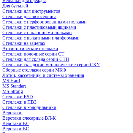
Вешалки для одежды
Для бутылей
Стеллажи для инструментов
Стеллажи для автосервиса
Стеллажи с перфорированными полками
Стеллажи с пластиковыми ящиками
Стеллажи с наклонными полками
Стеллажи с выкатными платформами
Стеллажи на зацепах
Антистатические стеллажи
Стеллажи полочные серии СТ
Стеллажи для склада серии СТП
Стеллажи складские металлические серии СКУ
Сборные стеллажи серии МКФ
Лотки, кассетницы и системы хранения
MS Hard
MS Standart
MS Strong
Стеллажи ESD
Стеллажи в ПВЗ
Стеллажи в холодильники
Верстаки
Верстаки слесарные ВЛ-К
Верстаки ВЛ
Верстаки ВС