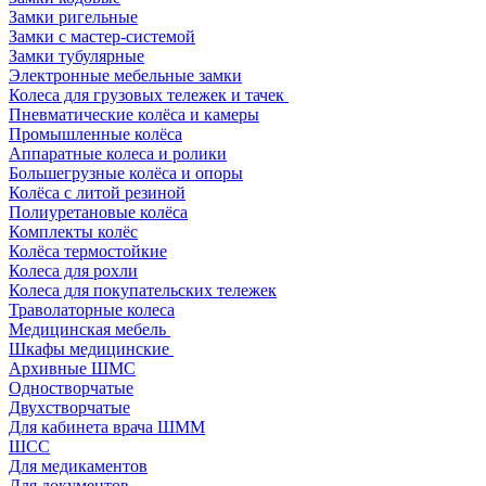
Замки ригельные
Замки с мастер-системой
Замки тубулярные
Электронные мебельные замки
Колеса для грузовых тележек и тачек
Пневматические колёса и камеры
Промышленные колёса
Аппаратные колеса и ролики
Большегрузные колёса и опоры
Колёса с литой резиной
Полиуретановые колёса
Комплекты колёс
Колёса термостойкие
Колеса для рохли
Колеса для покупательских тележек
Траволаторные колеса
Медицинская мебель
Шкафы медицинские
Архивные ШМС
Одностворчатые
Двухстворчатые
Для кабинета врача ШММ
ШСС
Для медикаментов
Для документов