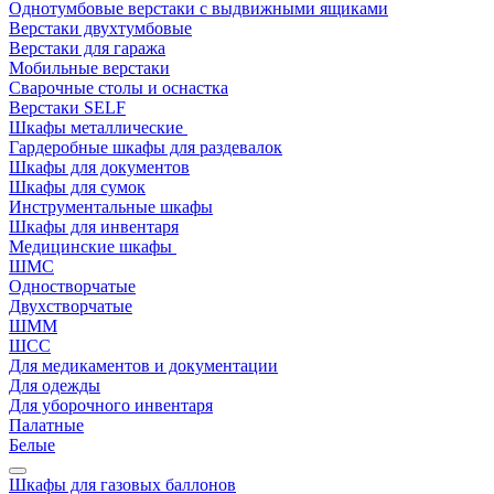
Однотумбовые верстаки с выдвижными ящиками
Верстаки двухтумбовые
Верстаки для гаража
Мобильные верстаки
Сварочные столы и оснастка
Верстаки SELF
Шкафы металлические
Гардеробные шкафы для раздевалок
Шкафы для документов
Шкафы для сумок
Инструментальные шкафы
Шкафы для инвентаря
Медицинские шкафы
ШМС
Одностворчатые
Двухстворчатые
ШММ
ШСС
Для медикаментов и документации
Для одежды
Для уборочного инвентаря
Палатные
Белые
Шкафы для газовых баллонов