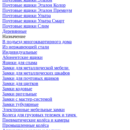
Почтовые ящики Эталон Колор
Почтовые ящики Эталон Премиум
Почтовые ящики Ультра
Почтовые ящики Ультра Смарт
Почтовые ящики Слим
Деревянные
Назначение
В подъезд многоквартирного дома
Из нержавеющей стали
Индивидуальные
Абонентские ящики
Ящики для спама
Замки для металлической мебели
Замки для металлических шкафов
Замки для почтовых ящиков
Замки для щитков
Замки кодовые
Замки ригельные
Замки с мастер-системой
Замки тубулярные
Электронные мебельные замки
Колеса для грузовых тележек и тачек
Пневматические колёса и камеры
Промышленные колёса