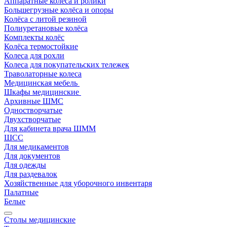
Аппаратные колеса и ролики
Большегрузные колёса и опоры
Колёса с литой резиной
Полиуретановые колёса
Комплекты колёс
Колёса термостойкие
Колеса для рохли
Колеса для покупательских тележек
Траволаторные колеса
Медицинская мебель
Шкафы медицинские
Архивные ШМС
Одностворчатые
Двухстворчатые
Для кабинета врача ШММ
ШСС
Для медикаментов
Для документов
Для одежды
Для раздевалок
Хозяйственные для уборочного инвентаря
Палатные
Белые
Столы медицинские