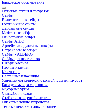
Банковское оборудование
Офисные стулья и табуретки
Сейфы
Взломостойкие сейфы
Гостиничные сейфы
Депозитные сейфы
Мебельные сейфы
Огнестойкие сейфы
Сейфы AIKO
Армейские оружейные шкафы
Встраиваемые сейфы
Сейфы VALBERG
Сейфы для пистолетов
Шкафы кассира
Прочие изделия
Ключницы
Настенные ключницы
Уличные металлические контейнеры для мусора
Баки для мусора с крышкой
Мусорные урны
Скамейки и лавки
Стойки ограждений с лентой
Опечатывающие устройства
Телескопические направляющие