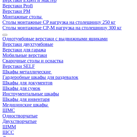
Верстаки Expert и Мастер
Верстаки Profi
Верстаки РМ
Монтажные столы
Столы монтажные СP нагрузка на столешницу 250 кг
Столы монтажные СР-М нагрузка на столешницу 300 кг
Однотумбовые верстаки с выдвижными ящиками
Верстаки двухтумбовые
Верстаки для гаража
Мобильные верстаки
Сварочные столы и оснастка
Верстаки SELF
Шкафы металлические
Гардеробные шкафы для раздевалок
Шкафы для документов
Шкафы для сумок
Инструментальные шкафы
Шкафы для инвентаря
Медицинские шкафы
ШМС
Одностворчатые
Двухстворчатые
ШММ
ШСС