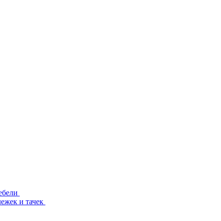
ебели
лежек и тачек