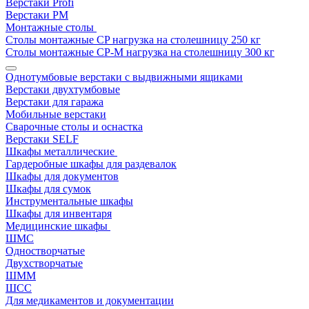
Верстаки Profi
Верстаки РМ
Монтажные столы
Столы монтажные СP нагрузка на столешницу 250 кг
Столы монтажные СР-М нагрузка на столешницу 300 кг
Однотумбовые верстаки с выдвижными ящиками
Верстаки двухтумбовые
Верстаки для гаража
Мобильные верстаки
Сварочные столы и оснастка
Верстаки SELF
Шкафы металлические
Гардеробные шкафы для раздевалок
Шкафы для документов
Шкафы для сумок
Инструментальные шкафы
Шкафы для инвентаря
Медицинские шкафы
ШМС
Одностворчатые
Двухстворчатые
ШММ
ШСС
Для медикаментов и документации