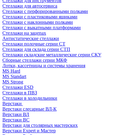
Стеллажи для инструментов
Стеллажи для автосервиса
Стеллажи с перфорированными полками
Стеллажи с пластиковыми ящиками
Стеллажи с наклонными полками
Стеллажи с выкатными платформами
Стеллажи на зацепах
Антистатические стеллажи
Стеллажи полочные серии СТ
Стеллажи для склада серии СТП
Стеллажи складские металлические серии СКУ
Сборные стеллажи серии МКФ
Лотки, кассетницы и системы хранения
MS Hard
MS Standart
MS Strong
Стеллажи ESD
Стеллажи в ПВЗ
Стеллажи в холодильники
Верстаки
Верстаки слесарные ВЛ-К
Верстаки ВЛ
Верстаки ВС
Верстаки для столярных мастерских
Верстаки Expert и Мастер