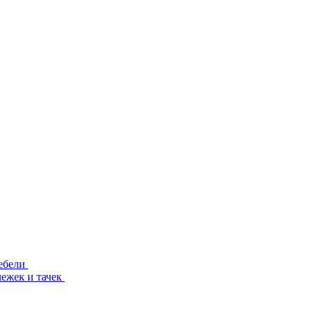
ебели
лежек и тачек