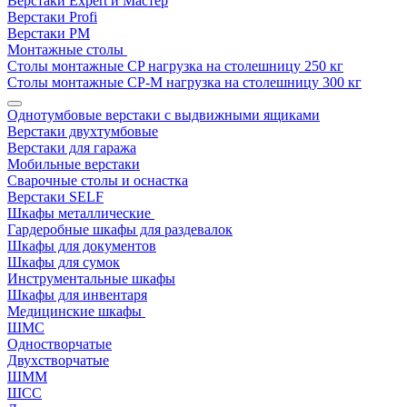
Верстаки Expert и Мастер
Верстаки Profi
Верстаки РМ
Монтажные столы
Столы монтажные СP нагрузка на столешницу 250 кг
Столы монтажные СР-М нагрузка на столешницу 300 кг
Однотумбовые верстаки с выдвижными ящиками
Верстаки двухтумбовые
Верстаки для гаража
Мобильные верстаки
Сварочные столы и оснастка
Верстаки SELF
Шкафы металлические
Гардеробные шкафы для раздевалок
Шкафы для документов
Шкафы для сумок
Инструментальные шкафы
Шкафы для инвентаря
Медицинские шкафы
ШМС
Одностворчатые
Двухстворчатые
ШММ
ШСС