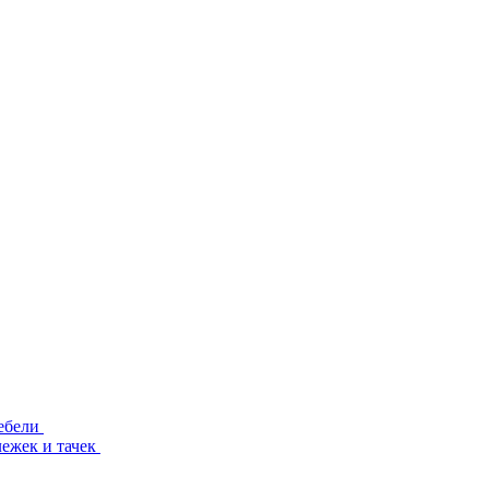
ебели
лежек и тачек