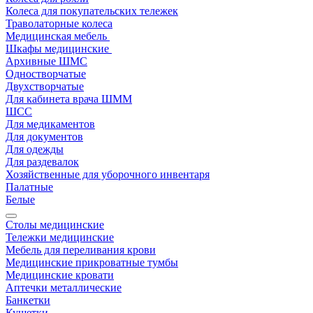
Колеса для покупательских тележек
Траволаторные колеса
Медицинская мебель
Шкафы медицинские
Архивные ШМС
Одностворчатые
Двухстворчатые
Для кабинета врача ШММ
ШСС
Для медикаментов
Для документов
Для одежды
Для раздевалок
Хозяйственные для уборочного инвентаря
Палатные
Белые
Столы медицинские
Тележки медицинские
Мебель для переливания крови
Медицинские прикроватные тумбы
Медицинские кровати
Аптечки металлические
Банкетки
Кушетки