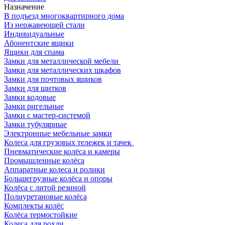
Назначение
В подъезд многоквартирного дома
Из нержавеющей стали
Индивидуальные
Абонентские ящики
Ящики для спама
Замки для металлической мебели
Замки для металлических шкафов
Замки для почтовых ящиков
Замки для щитков
Замки кодовые
Замки ригельные
Замки с мастер-системой
Замки тубулярные
Электронные мебельные замки
Колеса для грузовых тележек и тачек
Пневматические колёса и камеры
Промышленные колёса
Аппаратные колеса и ролики
Большегрузные колёса и опоры
Колёса с литой резиной
Полиуретановые колёса
Комплекты колёс
Колёса термостойкие
Колеса для рохли