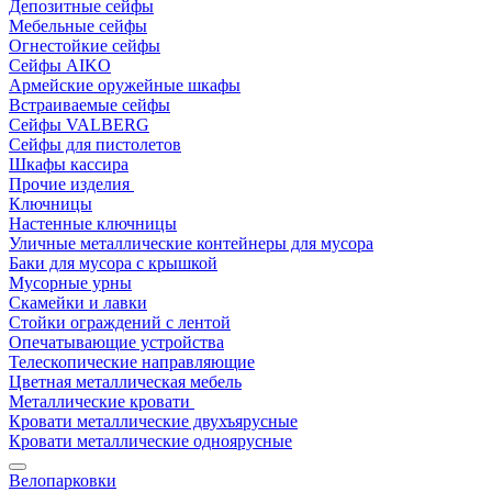
Депозитные сейфы
Мебельные сейфы
Огнестойкие сейфы
Сейфы AIKO
Армейские оружейные шкафы
Встраиваемые сейфы
Сейфы VALBERG
Сейфы для пистолетов
Шкафы кассира
Прочие изделия
Ключницы
Настенные ключницы
Уличные металлические контейнеры для мусора
Баки для мусора с крышкой
Мусорные урны
Скамейки и лавки
Стойки ограждений с лентой
Опечатывающие устройства
Телескопические направляющие
Цветная металлическая мебель
Металлические кровати
Кровати металлические двухъярусные
Кровати металлические одноярусные
Велопарковки