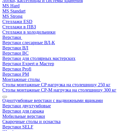
Лотки, кассетницы и системы хранения
MS Hard
MS Standart
MS Strong
Стеллажи ESD
Стеллажи в ПВЗ
Стеллажи в холодильники
Верстаки
Верстаки слесарные ВЛ-К
Верстаки ВЛ
Верстаки ВС
Верстаки для столярных мастерских
Верстаки Expert и Мастер
Верстаки Profi
Верстаки РМ
Монтажные столы
Столы монтажные СP нагрузка на столешницу 250 кг
Столы монтажные СР-М нагрузка на столешницу 300 кг
Однотумбовые верстаки с выдвижными ящиками
Верстаки двухтумбовые
Верстаки для гаража
Мобильные верстаки
Сварочные столы и оснастка
Верстаки SELF