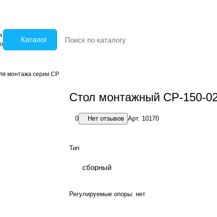
я
Каталог
о
ля монтажа серии СP
Стол монтажный СР-150-0
0
Нет отзывов
Арт.
10170
Тип
сборный
Регулируемые опоры:
нет