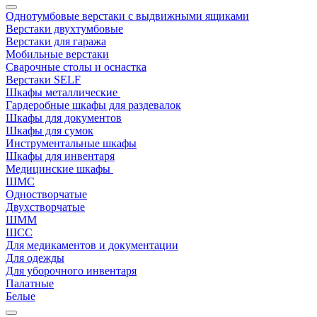
Однотумбовые верстаки с выдвижными ящиками
Верстаки двухтумбовые
Верстаки для гаража
Мобильные верстаки
Сварочные столы и оснастка
Верстаки SELF
Шкафы металлические
Гардеробные шкафы для раздевалок
Шкафы для документов
Шкафы для сумок
Инструментальные шкафы
Шкафы для инвентаря
Медицинские шкафы
ШМС
Одностворчатые
Двухстворчатые
ШММ
ШСС
Для медикаментов и документации
Для одежды
Для уборочного инвентаря
Палатные
Белые