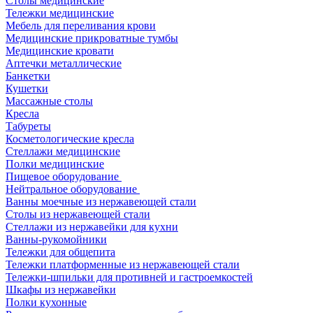
Столы медицинские
Тележки медицинские
Мебель для переливания крови
Медицинские прикроватные тумбы
Медицинские кровати
Аптечки металлические
Банкетки
Кушетки
Массажные столы
Кресла
Табуреты
Косметологические кресла
Стеллажи медицинские
Полки медицинские
Пищевое оборудование
Нейтральное оборудование
Ванны моечные из нержавеющей стали
Столы из нержавеющей стали
Стеллажи из нержавейки для кухни
Ванны-рукомойники
Тележки для общепита
Тележки платформенные из нержавеющей стали
Тележки-шпильки для противней и гастроемкостей
Шкафы из нержавейки
Полки кухонные