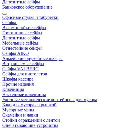
Депозитные сейфы
Банковское оборудование
Офисные стулья и табуретки
Сейфы
Взломостойкие сейфы
Гостиничные сейфы
Депозитные сейфы
Мебельные сейфы
Огнестойкие сейфы
Сейфы AIKO
Армейские оружейные шкафы
Встраиваемые сейфы
Сейфы VALBERG
Сейфы для пистолетов
Шкафы кассира
Прочие изделия
Ключницы
Настенные ключницы
Уличные металлические контейнеры для мусора
Баки для мусора с крышкой
Мусорные урны
Скамейки и лавки
Стойки ограждений с лентой
Опечатывающие устройства