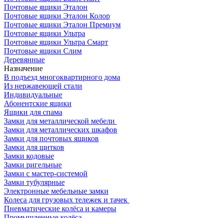
Почтовые ящики Эталон
Почтовые ящики Эталон Колор
Почтовые ящики Эталон Премиум
Почтовые ящики Ультра
Почтовые ящики Ультра Смарт
Почтовые ящики Слим
Деревянные
Назначение
В подъезд многоквартирного дома
Из нержавеющей стали
Индивидуальные
Абонентские ящики
Ящики для спама
Замки для металлической мебели
Замки для металлических шкафов
Замки для почтовых ящиков
Замки для щитков
Замки кодовые
Замки ригельные
Замки с мастер-системой
Замки тубулярные
Электронные мебельные замки
Колеса для грузовых тележек и тачек
Пневматические колёса и камеры
Промышленные колёса