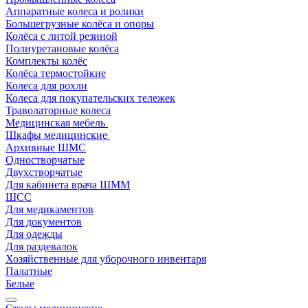
Аппаратные колеса и ролики
Большегрузные колёса и опоры
Колёса с литой резиной
Полиуретановые колёса
Комплекты колёс
Колёса термостойкие
Колеса для рохли
Колеса для покупательских тележек
Траволаторные колеса
Медицинская мебель
Шкафы медицинские
Архивные ШМС
Одностворчатые
Двухстворчатые
Для кабинета врача ШММ
ШСС
Для медикаментов
Для документов
Для одежды
Для раздевалок
Хозяйственные для уборочного инвентаря
Палатные
Белые