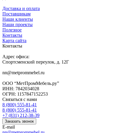
Доставка и оплата
Поставщикам
Наши клиенты
Наши проекты
Полезное
Контакты
Карта сайта
Контакты
Адрес офиса:
Спортсменский переулок, д. 12Г
nn@metprommebel.ru
ООО “МетПромМебель.ру”
ИНН: 7842034028
ОГРН: 1157847152253
Связаться с нами
8 (800) 555-81-41
8 (800) 555-81-41
+7 (831) 212-38-39
Заказать звонок
E-mail
nn@metprommebel.ru