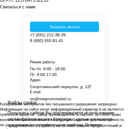
ОГРН: 1157847152253
Связаться с нами
Заказать звонок
+7 (831) 212-38-39
8 (800) 555-81-41
Режим работы
Пн-Чт: 9:00 - 18:00
Пт: 9:00-17:00
Адрес
Спортсменский переулок, д. 12Г
E-mail
nn@metprommebel.ru
Файлы cookie
Копирование материалов без письменного разрешения запрещено.
Информация на сайте носит информационный характер и не является
Пользуясь сайтом Вы подтверждаете использование
публичной офертой. Завод производитель оставляет за собой право
cookie-файлов вашего браузера с целью улучшения
вносить любые изменения в конструкцию изделия при необходимости,
не ухудшающие его потребительские свойства.
Политика
предложения и сервиса на основе ваших предпочтений и