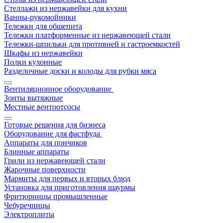
Стеллажи из нержавейки для кухни
Ванны-рукомойники
Тележки для общепита
Тележки платформенные из нержавеющей стали
Тележки-шпильки для противней и гастроемкостей
Шкафы из нержавейки
Полки кухонные
Разделочные доски и колоды для рубки мяса
Вентиляционное оборудование
Зонты вытяжные
Местные вентоотсосы
Готовые решения для бизнеса
Оборудование для фастфуда
Аппараты для пончиков
Блинные аппараты
Грили из нержавеющей стали
Жарочные поверхности
Мармиты для первых и вторых блюд
Установка для приготовления шаурмы
Фритюрницы промышленные
Чебуречницы
Электроплиты