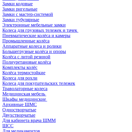
Замки кодовые
Замки ригельные
Замки с мастер-системой
Замки тубулярные
Электронные мебельные замки
Колеса для грузовых тележек и тачек
Пневматические колёса и камеры
Промышленные колёса
Аппаратные колеса и ролики
Большегрузные колёса и опоры
Колёса с литой резиной
Полиуретановые колёса
Комплекты колёс
Колёса термостойкие
Колеса для рохли
Колеса для покупательских тележек
Траволаторные колеса
Медицинская мебель
Шкафы медицинские
Архивные ШМС
Одностворчатые
Двухстворчатые
Для кабинета врача ШММ
ШСС
Для медикаментов