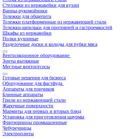
Стеллажи из нержавейки для кухни
Ванны-рукомойники
Тележки для общепита
Тележки платформенные из нержавеющей стали
Тележки-шпильки для противней и гастроемкостей
Шкафы из нержавейки
Полки кухонные
Разделочные доски и колоды для рубки мяса
Вентиляционное оборудование
Зонты вытяжные
Местные вентоотсосы
Готовые решения для бизнеса
Оборудование для фастфуда
Аппараты для пончиков
Блинные аппараты
Грили из нержавеющей стали
Жарочные поверхности
Мармиты для первых и вторых блюд
Установка для приготовления шаурмы
Фритюрницы промышленные
Чебуречницы
Электроплиты