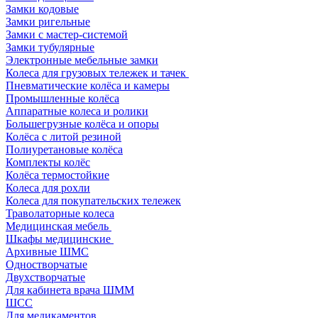
Замки кодовые
Замки ригельные
Замки с мастер-системой
Замки тубулярные
Электронные мебельные замки
Колеса для грузовых тележек и тачек
Пневматические колёса и камеры
Промышленные колёса
Аппаратные колеса и ролики
Большегрузные колёса и опоры
Колёса с литой резиной
Полиуретановые колёса
Комплекты колёс
Колёса термостойкие
Колеса для рохли
Колеса для покупательских тележек
Траволаторные колеса
Медицинская мебель
Шкафы медицинские
Архивные ШМС
Одностворчатые
Двухстворчатые
Для кабинета врача ШММ
ШСС
Для медикаментов