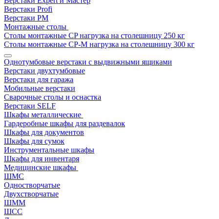
Верстаки Expert и Мастер
Верстаки Profi
Верстаки РМ
Монтажные столы
Столы монтажные СP нагрузка на столешницу 250 кг
Столы монтажные СР-М нагрузка на столешницу 300 кг
Однотумбовые верстаки с выдвижными ящиками
Верстаки двухтумбовые
Верстаки для гаража
Мобильные верстаки
Сварочные столы и оснастка
Верстаки SELF
Шкафы металлические
Гардеробные шкафы для раздевалок
Шкафы для документов
Шкафы для сумок
Инструментальные шкафы
Шкафы для инвентаря
Медицинские шкафы
ШМС
Одностворчатые
Двухстворчатые
ШММ
ШСС