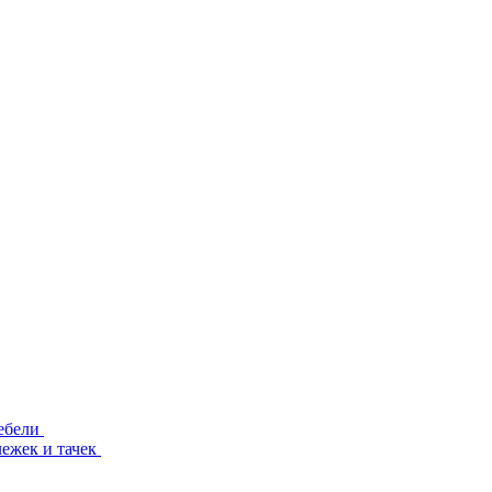
ебели
лежек и тачек