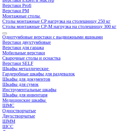
Верстаки Expert и Мастер
Верстаки Profi
Верстаки РМ
Монтажные столы
Столы монтажные СP нагрузка на столешницу 250 кг
Столы монтажные СР-М нагрузка на столешницу 300 кг
Однотумбовые верстаки с выдвижными ящиками
Верстаки двухтумбовые
Верстаки для гаража
Мобильные верстаки
Сварочные столы и оснастка
Верстаки SELF
Шкафы металлические
Гардеробные шкафы для раздевалок
Шкафы для документов
Шкафы для сумок
Инструментальные шкафы
Шкафы для инвентаря
Медицинские шкафы
ШМС
Одностворчатые
Двухстворчатые
ШММ
ШСС