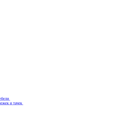
ебели
лежек и тачек