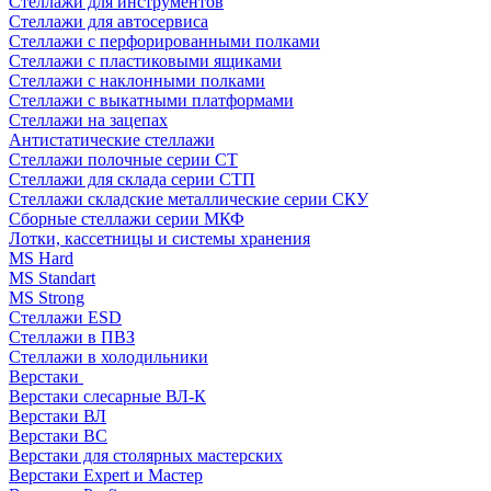
Стеллажи для инструментов
Стеллажи для автосервиса
Стеллажи с перфорированными полками
Стеллажи с пластиковыми ящиками
Стеллажи с наклонными полками
Стеллажи с выкатными платформами
Стеллажи на зацепах
Антистатические стеллажи
Стеллажи полочные серии СТ
Стеллажи для склада серии СТП
Стеллажи складские металлические серии СКУ
Сборные стеллажи серии МКФ
Лотки, кассетницы и системы хранения
MS Hard
MS Standart
MS Strong
Стеллажи ESD
Стеллажи в ПВЗ
Стеллажи в холодильники
Верстаки
Верстаки слесарные ВЛ-К
Верстаки ВЛ
Верстаки ВС
Верстаки для столярных мастерских
Верстаки Expert и Мастер