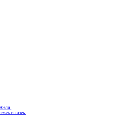
ебели
лежек и тачек