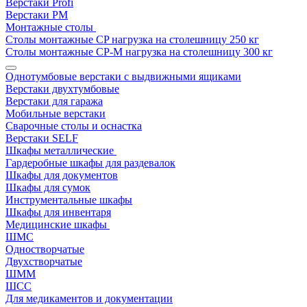
Верстаки Profi
Верстаки РМ
Монтажные столы
Столы монтажные СP нагрузка на столешницу 250 кг
Столы монтажные СР-М нагрузка на столешницу 300 кг
Однотумбовые верстаки с выдвижными ящиками
Верстаки двухтумбовые
Верстаки для гаража
Мобильные верстаки
Сварочные столы и оснастка
Верстаки SELF
Шкафы металлические
Гардеробные шкафы для раздевалок
Шкафы для документов
Шкафы для сумок
Инструментальные шкафы
Шкафы для инвентаря
Медицинские шкафы
ШМС
Одностворчатые
Двухстворчатые
ШММ
ШСС
Для медикаментов и документации