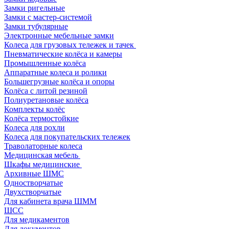
Замки ригельные
Замки с мастер-системой
Замки тубулярные
Электронные мебельные замки
Колеса для грузовых тележек и тачек
Пневматические колёса и камеры
Промышленные колёса
Аппаратные колеса и ролики
Большегрузные колёса и опоры
Колёса с литой резиной
Полиуретановые колёса
Комплекты колёс
Колёса термостойкие
Колеса для рохли
Колеса для покупательских тележек
Траволаторные колеса
Медицинская мебель
Шкафы медицинские
Архивные ШМС
Одностворчатые
Двухстворчатые
Для кабинета врача ШММ
ШСС
Для медикаментов
Для документов