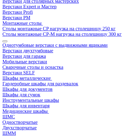
Верстаки для столярных мастерских
Верстаки Expert и Мастер
Верстаки Profi
Верстаки РМ
Монтажные столы
Столы монтажные СP нагрузка на столешницу 250 кг
Столы монтажные СР-М нагрузка на столешницу 300 кг
Однотумбовые верстаки с выдвижными ящиками
Верстаки двухтумбовые
Верстаки для гаража
Мобильные верстаки
Сварочные столы и оснастка
Верстаки SELF
Шкафы металлические
Гардеробные шкафы для раздевалок
Шкафы для документов
Шкафы для сумок
Инструментальные шкафы
Шкафы для инвентаря
Медицинские шкафы
ШМС
Одностворчатые
Двухстворчатые
ШММ