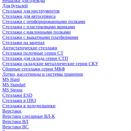
Вешалки для одежды
Для бутылей
Стеллажи для инструментов
Стеллажи для автосервиса
Стеллажи с перфорированными полками
Стеллажи с пластиковыми ящиками
Стеллажи с наклонными полками
Стеллажи с выкатными платформами
Стеллажи на зацепах
Антистатические стеллажи
Стеллажи полочные серии СТ
Стеллажи для склада серии СТП
Стеллажи складские металлические серии СКУ
Сборные стеллажи серии МКФ
Лотки, кассетницы и системы хранения
MS Hard
MS Standart
MS Strong
Стеллажи ESD
Стеллажи в ПВЗ
Стеллажи в холодильники
Верстаки
Верстаки слесарные ВЛ-К
Верстаки ВЛ
Верстаки ВС