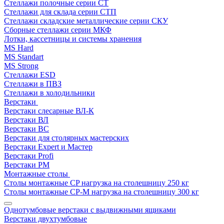
Стеллажи полочные серии СТ
Стеллажи для склада серии СТП
Стеллажи складские металлические серии СКУ
Сборные стеллажи серии МКФ
Лотки, кассетницы и системы хранения
MS Hard
MS Standart
MS Strong
Стеллажи ESD
Стеллажи в ПВЗ
Стеллажи в холодильники
Верстаки
Верстаки слесарные ВЛ-К
Верстаки ВЛ
Верстаки ВС
Верстаки для столярных мастерских
Верстаки Expert и Мастер
Верстаки Profi
Верстаки РМ
Монтажные столы
Столы монтажные СP нагрузка на столешницу 250 кг
Столы монтажные СР-М нагрузка на столешницу 300 кг
Однотумбовые верстаки с выдвижными ящиками
Верстаки двухтумбовые