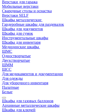
Верстаки для гаража
Мобильные верстаки
Сварочные столы и оснастка
Верстаки SELF
Шкафы металлические
Гардеробные шкафы для раздевалок
Шкафы для документов
Шкафы для сумок
Инструментальные шкафы
Шкафы для инвентаря
Медицинские шкафы
ШМС
Одностворчатые
Двухстворчатые
ШММ
ШСС
Для медикаментов и документации
Для одежды
Для уборочного инвентаря
Палатные
Белые
Шкафы для газовых баллонов
Архивные металлические шкафы
Шкафы для ключей