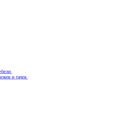
ебели
лежек и тачек