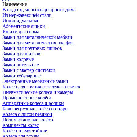
Назначение
В подъезд многоквартирного дома
Из нержавеющей стали
Индивидуальные
Абонентские ящики
Ящики для спама
Замки для металлической мебели
Замки для металлических шкафов
Замки для почтовых ящиков
Замки для щитков
Замки кодовые
Замки ригельные
Замки с мастер-системой
Замки тубулярные
Электронные мебельные замки
Колеса для грузовых тележек и тачек
Пневматические колёса и камеры
Промышленные колёса
Аппаратные колеса и ролики
Большегрузные колёса и опоры
Колёса с литой резиной
Полиуретановые колёса
Комплекты колёс
Колёса термостойкие
Колеса для рохли