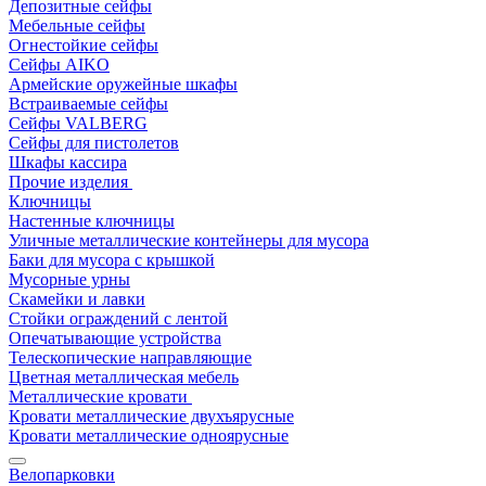
Депозитные сейфы
Мебельные сейфы
Огнестойкие сейфы
Сейфы AIKO
Армейские оружейные шкафы
Встраиваемые сейфы
Сейфы VALBERG
Сейфы для пистолетов
Шкафы кассира
Прочие изделия
Ключницы
Настенные ключницы
Уличные металлические контейнеры для мусора
Баки для мусора с крышкой
Мусорные урны
Скамейки и лавки
Стойки ограждений с лентой
Опечатывающие устройства
Телескопические направляющие
Цветная металлическая мебель
Металлические кровати
Кровати металлические двухъярусные
Кровати металлические одноярусные
Велопарковки