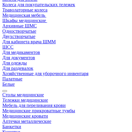
Колеса для покупательских тележек
Траволаторные колеса
Медицинская мебель
Шкафы медицинские
Архивные ШМС
Одностворчатые
Двухстворчатые
Для кабинета врача ШММ
ШСС
Для медикаментов
Для документов
Для одежды
Для раздевалок
Хозяйственные для уборочного инвентаря
Палатные
Белые
Столы медицинские
Тележки медицинские
Мебель для переливания крови
Медицинские прикроватные тумбы
Медицинские кровати
Аптечки металлические
Банкетки
Кушетки