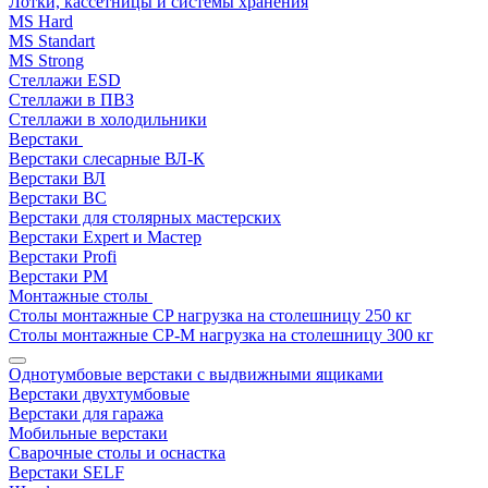
Лотки, кассетницы и системы хранения
MS Hard
MS Standart
MS Strong
Стеллажи ESD
Стеллажи в ПВЗ
Стеллажи в холодильники
Верстаки
Верстаки слесарные ВЛ-К
Верстаки ВЛ
Верстаки ВС
Верстаки для столярных мастерских
Верстаки Expert и Мастер
Верстаки Profi
Верстаки РМ
Монтажные столы
Столы монтажные СP нагрузка на столешницу 250 кг
Столы монтажные СР-М нагрузка на столешницу 300 кг
Однотумбовые верстаки с выдвижными ящиками
Верстаки двухтумбовые
Верстаки для гаража
Мобильные верстаки
Сварочные столы и оснастка
Верстаки SELF