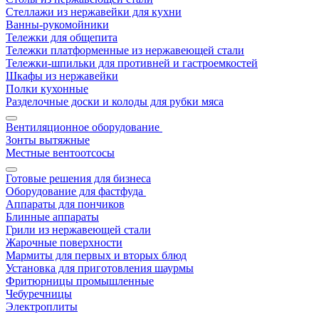
Стеллажи из нержавейки для кухни
Ванны-рукомойники
Тележки для общепита
Тележки платформенные из нержавеющей стали
Тележки-шпильки для противней и гастроемкостей
Шкафы из нержавейки
Полки кухонные
Разделочные доски и колоды для рубки мяса
Вентиляционное оборудование
Зонты вытяжные
Местные вентоотсосы
Готовые решения для бизнеса
Оборудование для фастфуда
Аппараты для пончиков
Блинные аппараты
Грили из нержавеющей стали
Жарочные поверхности
Мармиты для первых и вторых блюд
Установка для приготовления шаурмы
Фритюрницы промышленные
Чебуречницы
Электроплиты