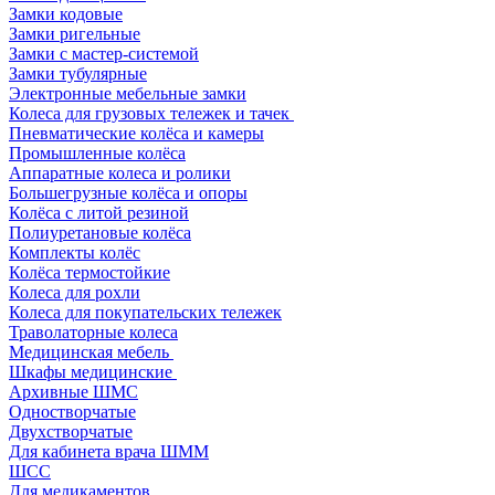
Замки кодовые
Замки ригельные
Замки с мастер-системой
Замки тубулярные
Электронные мебельные замки
Колеса для грузовых тележек и тачек
Пневматические колёса и камеры
Промышленные колёса
Аппаратные колеса и ролики
Большегрузные колёса и опоры
Колёса с литой резиной
Полиуретановые колёса
Комплекты колёс
Колёса термостойкие
Колеса для рохли
Колеса для покупательских тележек
Траволаторные колеса
Медицинская мебель
Шкафы медицинские
Архивные ШМС
Одностворчатые
Двухстворчатые
Для кабинета врача ШММ
ШСС
Для медикаментов