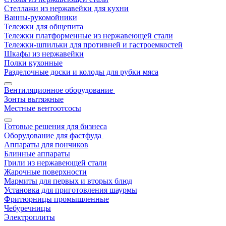
Стеллажи из нержавейки для кухни
Ванны-рукомойники
Тележки для общепита
Тележки платформенные из нержавеющей стали
Тележки-шпильки для противней и гастроемкостей
Шкафы из нержавейки
Полки кухонные
Разделочные доски и колоды для рубки мяса
Вентиляционное оборудование
Зонты вытяжные
Местные вентоотсосы
Готовые решения для бизнеса
Оборудование для фастфуда
Аппараты для пончиков
Блинные аппараты
Грили из нержавеющей стали
Жарочные поверхности
Мармиты для первых и вторых блюд
Установка для приготовления шаурмы
Фритюрницы промышленные
Чебуречницы
Электроплиты