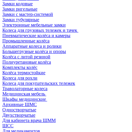
Замки кодовые
Замки ригельные
Замки с мастер-системой
Замки тубулярные
Электронные мебельные замки
Колеса для грузовых тележек и тачек
Пневматические колёса и камеры
Промышленные колёса
Аппаратные колеса и ролики
Большегрузные колёса и опоры
Колёса с литой резиной
Полиуретановые колёса
Комплекты колёс
Колёса термостойкие
Колеса для рохли
Колеса для покупательских тележек
Траволаторные колеса
Медицинская мебель
Шкафы медицинские
Архивные ШМС
Одностворчатые
Двухстворчатые
Для кабинета врача ШММ
ШСС
Для медикаментов