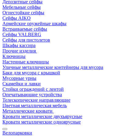
Депозитные сейфы
Мебельные сейфы
Огнестойкие сейфы
Сейфы AIKO
Армейские оружейные шкафы
Встраиваемые сейфы
Сейфы VALBERG
Сейфы для пистолетов
Шкафы кассира
Прочие изделия
Ключницы
Настенные ключницы
Уличные металлические контейнеры для мусора
Баки для мусора с крышкой
Мусорные урны
Скамейки и лавки
Стойки ограждений с лентой
Опечатывающие устройства
Телескопические направляющие
Цветная металлическая мебель
Металлические кровати
Кровати металлические двухъярусные
Кровати металлические одноярусные
Велопарковки