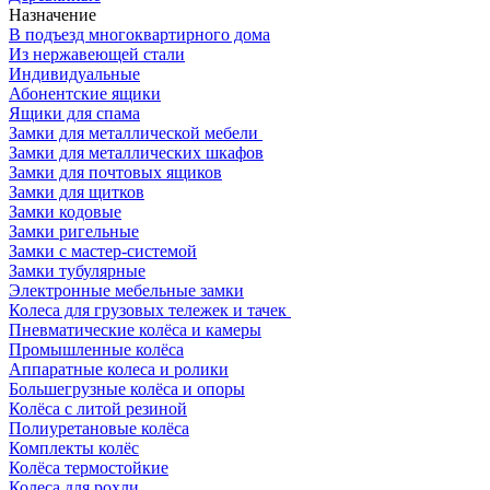
Назначение
В подъезд многоквартирного дома
Из нержавеющей стали
Индивидуальные
Абонентские ящики
Ящики для спама
Замки для металлической мебели
Замки для металлических шкафов
Замки для почтовых ящиков
Замки для щитков
Замки кодовые
Замки ригельные
Замки с мастер-системой
Замки тубулярные
Электронные мебельные замки
Колеса для грузовых тележек и тачек
Пневматические колёса и камеры
Промышленные колёса
Аппаратные колеса и ролики
Большегрузные колёса и опоры
Колёса с литой резиной
Полиуретановые колёса
Комплекты колёс
Колёса термостойкие
Колеса для рохли