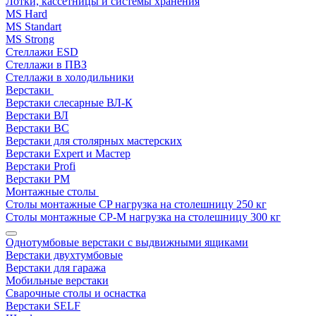
Лотки, кассетницы и системы хранения
MS Hard
MS Standart
MS Strong
Стеллажи ESD
Стеллажи в ПВЗ
Стеллажи в холодильники
Верстаки
Верстаки слесарные ВЛ-К
Верстаки ВЛ
Верстаки ВС
Верстаки для столярных мастерских
Верстаки Expert и Мастер
Верстаки Profi
Верстаки РМ
Монтажные столы
Столы монтажные СP нагрузка на столешницу 250 кг
Столы монтажные СР-М нагрузка на столешницу 300 кг
Однотумбовые верстаки с выдвижными ящиками
Верстаки двухтумбовые
Верстаки для гаража
Мобильные верстаки
Сварочные столы и оснастка
Верстаки SELF