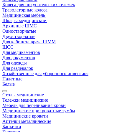
Колеса для покупательских тележек
Траволаторные колеса
Медицинская мебель
Шкафы медицинские
Архивные ШМС
Одностворчатые
Двухстворчатые
Для кабинета врача ШММ
ШСС
Для медикаментов
Для документов
Для одежды
Для раздевалок
Хозяйственные для уборочного инвентаря
Палатные
Белые
Столы медицинские
Тележки медицинские
Мебель для переливания крови
Медицинские прикроватные тумбы
Медицинские кровати
Аптечки металлические
Банкетки
Кушетки