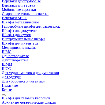
Верстаки двухтумбовые
Верстаки для гаража
Мобильные верстаки
Сварочные столы и оснастка
Верстаки SELF
Шкафы металлические
Гардеробные шкафы для раздевалок
Шкафы для документов
Шкафы для сумок
Инструментальные шкафы
Шкафы для инвентаря
Медицинские шкафы
ШМС
Одностворчатые
Двухстворчатые
ШММ
ШСС
Для медикаментов и документации
Для одежды
Для уборочного инвентаря
Палатные
Белые
Шкафы для газовых баллонов
Архивные металлические шкафы