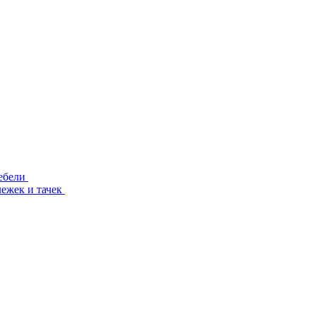
ебели
лежек и тачек