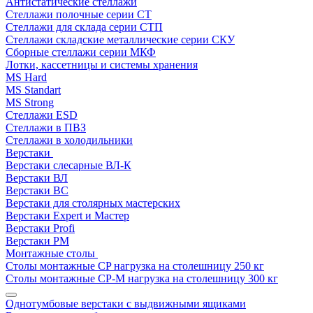
Антистатические стеллажи
Стеллажи полочные серии СТ
Стеллажи для склада серии СТП
Стеллажи складские металлические серии СКУ
Сборные стеллажи серии МКФ
Лотки, кассетницы и системы хранения
MS Hard
MS Standart
MS Strong
Стеллажи ESD
Стеллажи в ПВЗ
Стеллажи в холодильники
Верстаки
Верстаки слесарные ВЛ-К
Верстаки ВЛ
Верстаки ВС
Верстаки для столярных мастерских
Верстаки Expert и Мастер
Верстаки Profi
Верстаки РМ
Монтажные столы
Столы монтажные СP нагрузка на столешницу 250 кг
Столы монтажные СР-М нагрузка на столешницу 300 кг
Однотумбовые верстаки с выдвижными ящиками