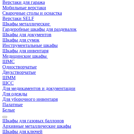
Верстаки для гаража
Мобильные верстаки
Сварочные столы и оснастка
Верстаки SELF
Шкафы металлические
Гардеробные шкафы для раздевалок
Шкафы для документов
Шкафы для сумок
Инструментальные шкафы
Шкафы для инвентаря
Медицинские шкафы
ШМС
Одностворчатые
Двухстворчатые
ШММ
ШСС
Для медикаментов и документации
Для одежды
Для уборочного инвентаря
Палатные
Белые
Шкафы для газовых баллонов
Архивные металлические шкафы
Шкафы для ключей