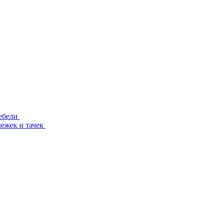
ебели
лежек и тачек