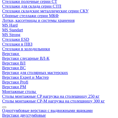
Стеллажи полочные серии СТ
Стеллажи для склада серии СТП
Стеллажи складские металлические серии СКУ
Сборные стеллажи серии МКФ
Лотки, кассетницы и системы хранения
MS Hard
MS Standart
MS Strong
Стеллажи ESD
Стеллажи в ПВЗ
Стеллажи в холодильники
Верстаки
Верстаки слесарные ВЛ-К
Верстаки ВЛ
Верстаки ВС
Верстаки для столярных мастерских
Верстаки Expert и Мастер
Верстаки Profi
Верстаки РМ
Монтажные столы
Столы монтажные СP нагрузка на столешницу 250 кг
Столы монтажные СР-М нагрузка на столешницу 300 кг
Однотумбовые верстаки с выдвижными ящиками
Верстаки двухтумбовые