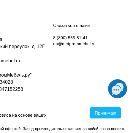
Связаться с нами
8 (800) 555-81-41
а:
nn@metprommebel.ru
ий переулок, д. 12Г
mebel.ru
омМебель.ру”
34028
847152253
Принимаю
рвиса на основе ваших
й офертой. Завод производитель оставляет за собой право вносить