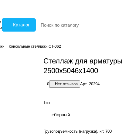
я
Каталог
о
ажи
Консольные стеллажи СТ-062
Стеллаж для арматуры
2500x5046x1400
0
Нет отзывов
Арт.
20294
Тип
сборный
Грузоподъемность (нагрузка), кг:
700