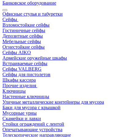
Банковское оборудование
Офисные стулья и табуретки
Сейфы
Взломостойкие сейфы
Гостиничные сейфы
Депозитные сейфы
Мебельные сейфы
Огнестойкие сейфы
Сейфы AIKO
Армейские оружейные шкафы
Встраиваемые сейфы
Сейфы VALBERG
Сейфы для пистолетов
Шкафы кассира
Прочие изделия
Ключницы
Настенные ключницы
Уличные металлические контейнеры для мусора
Баки для мусора с крышкой
Мусорные урны
Скамейки и лавки
Стойки ограждений с лентой
Опечатывающие устройства
Телескопические направляющие