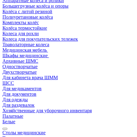
Аппаратные колеса и ролики
Большегрузные колёса и опоры
Колёса с литой резиной
Полиуретановые колёса
Комплекты колёс
Колёса термостойкие
Колеса для рохли
Колеса для покупательских тележек
Траволаторные колеса
Медицинская мебель
Шкафы медицинские
Архивные ШМС
Одностворчатые
Двухстворчатые
Для кабинета врача ШММ
ШСС
Для медикаментов
Для документов
Для одежды
Для раздевалок
Хозяйственные для уборочного инвентаря
Палатные
Белые
Столы медицинские