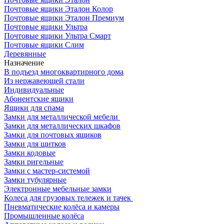
Почтовые ящики Эталон Колор
Почтовые ящики Эталон Премиум
Почтовые ящики Ультра
Почтовые ящики Ультра Смарт
Почтовые ящики Слим
Деревянные
Назначение
В подъезд многоквартирного дома
Из нержавеющей стали
Индивидуальные
Абонентские ящики
Ящики для спама
Замки для металлической мебели
Замки для металлических шкафов
Замки для почтовых ящиков
Замки для щитков
Замки кодовые
Замки ригельные
Замки с мастер-системой
Замки тубулярные
Электронные мебельные замки
Колеса для грузовых тележек и тачек
Пневматические колёса и камеры
Промышленные колёса