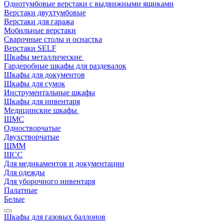
Однотумбовые верстаки с выдвижными ящиками
Верстаки двухтумбовые
Верстаки для гаража
Мобильные верстаки
Сварочные столы и оснастка
Верстаки SELF
Шкафы металлические
Гардеробные шкафы для раздевалок
Шкафы для документов
Шкафы для сумок
Инструментальные шкафы
Шкафы для инвентаря
Медицинские шкафы
ШМС
Одностворчатые
Двухстворчатые
ШММ
ШСС
Для медикаментов и документации
Для одежды
Для уборочного инвентаря
Палатные
Белые
Шкафы для газовых баллонов