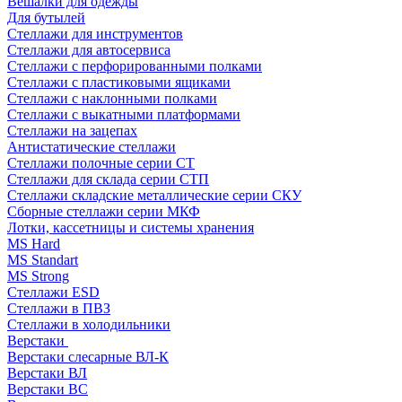
Вешалки для одежды
Для бутылей
Стеллажи для инструментов
Стеллажи для автосервиса
Стеллажи с перфорированными полками
Стеллажи с пластиковыми ящиками
Стеллажи с наклонными полками
Стеллажи с выкатными платформами
Стеллажи на зацепах
Антистатические стеллажи
Стеллажи полочные серии СТ
Стеллажи для склада серии СТП
Стеллажи складские металлические серии СКУ
Сборные стеллажи серии МКФ
Лотки, кассетницы и системы хранения
MS Hard
MS Standart
MS Strong
Стеллажи ESD
Стеллажи в ПВЗ
Стеллажи в холодильники
Верстаки
Верстаки слесарные ВЛ-К
Верстаки ВЛ
Верстаки ВС