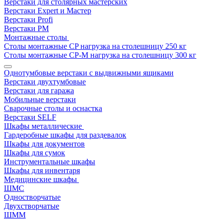
Верстаки для столярных мастерских
Верстаки Expert и Мастер
Верстаки Profi
Верстаки РМ
Монтажные столы
Столы монтажные СP нагрузка на столешницу 250 кг
Столы монтажные СР-М нагрузка на столешницу 300 кг
Однотумбовые верстаки с выдвижными ящиками
Верстаки двухтумбовые
Верстаки для гаража
Мобильные верстаки
Сварочные столы и оснастка
Верстаки SELF
Шкафы металлические
Гардеробные шкафы для раздевалок
Шкафы для документов
Шкафы для сумок
Инструментальные шкафы
Шкафы для инвентаря
Медицинские шкафы
ШМС
Одностворчатые
Двухстворчатые
ШММ