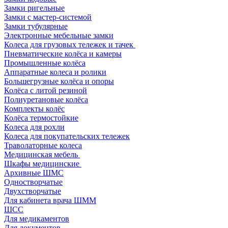
Замки ригельные
Замки с мастер-системой
Замки тубулярные
Электронные мебельные замки
Колеса для грузовых тележек и тачек
Пневматические колёса и камеры
Промышленные колёса
Аппаратные колеса и ролики
Большегрузные колёса и опоры
Колёса с литой резиной
Полиуретановые колёса
Комплекты колёс
Колёса термостойкие
Колеса для рохли
Колеса для покупательских тележек
Траволаторные колеса
Медицинская мебель
Шкафы медицинские
Архивные ШМС
Одностворчатые
Двухстворчатые
Для кабинета врача ШММ
ШСС
Для медикаментов
Для документов