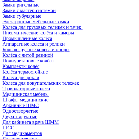
Замки ригельные
Замки с мастер-системой
Замки тубулярные
Электронные мебельные замки
Колеса для грузовых тележек и тачек
Пневматические колёса и камеры
Промышленные колёса
Аппаратные колеса и ролики
Большегрузные колёса и опоры
Колёса с литой резиной
Полиуретановые колёса
Комплекты колёс
Колёса термостойкие
Колеса для рохли
Колеса для покупательских тележек
Траволаторные колеса
Медицинская мебель
Шкафы медицинские
Архивные ШМС
Одностворчатые
Двухстворчатые
Для кабинета врача ШММ
ШСС
Для медикаментов
Для документов