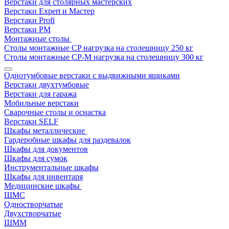
Верстаки для столярных мастерских
Верстаки Expert и Мастер
Верстаки Profi
Верстаки РМ
Монтажные столы
Столы монтажные СP нагрузка на столешницу 250 кг
Столы монтажные СР-М нагрузка на столешницу 300 кг
Однотумбовые верстаки с выдвижными ящиками
Верстаки двухтумбовые
Верстаки для гаража
Мобильные верстаки
Сварочные столы и оснастка
Верстаки SELF
Шкафы металлические
Гардеробные шкафы для раздевалок
Шкафы для документов
Шкафы для сумок
Инструментальные шкафы
Шкафы для инвентаря
Медицинские шкафы
ШМС
Одностворчатые
Двухстворчатые
ШММ