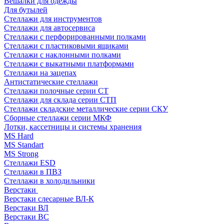
Вешалки для одежды
Для бутылей
Стеллажи для инструментов
Стеллажи для автосервиса
Стеллажи с перфорированными полками
Стеллажи с пластиковыми ящиками
Стеллажи с наклонными полками
Стеллажи с выкатными платформами
Стеллажи на зацепах
Антистатические стеллажи
Стеллажи полочные серии СТ
Стеллажи для склада серии СТП
Стеллажи складские металлические серии СКУ
Сборные стеллажи серии МКФ
Лотки, кассетницы и системы хранения
MS Hard
MS Standart
MS Strong
Стеллажи ESD
Стеллажи в ПВЗ
Стеллажи в холодильники
Верстаки
Верстаки слесарные ВЛ-К
Верстаки ВЛ
Верстаки ВС