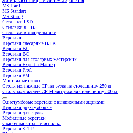
Лотки, кассетницы и системы хранения
MS Hard
MS Standart
MS Strong
Стеллажи ESD
Стеллажи в ПВЗ
Стеллажи в холодильники
Верстаки
Верстаки слесарные ВЛ-К
Верстаки ВЛ
Верстаки ВС
Верстаки для столярных мастерских
Верстаки Expert и Мастер
Верстаки Profi
Верстаки РМ
Монтажные столы
Столы монтажные СP нагрузка на столешницу 250 кг
Столы монтажные СР-М нагрузка на столешницу 300 кг
Однотумбовые верстаки с выдвижными ящиками
Верстаки двухтумбовые
Верстаки для гаража
Мобильные верстаки
Сварочные столы и оснастка
Верстаки SELF