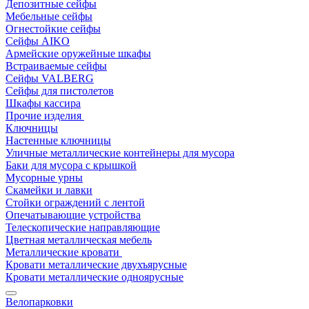
Депозитные сейфы
Мебельные сейфы
Огнестойкие сейфы
Сейфы AIKO
Армейские оружейные шкафы
Встраиваемые сейфы
Сейфы VALBERG
Сейфы для пистолетов
Шкафы кассира
Прочие изделия
Ключницы
Настенные ключницы
Уличные металлические контейнеры для мусора
Баки для мусора с крышкой
Мусорные урны
Скамейки и лавки
Стойки ограждений с лентой
Опечатывающие устройства
Телескопические направляющие
Цветная металлическая мебель
Металлические кровати
Кровати металлические двухъярусные
Кровати металлические одноярусные
Велопарковки