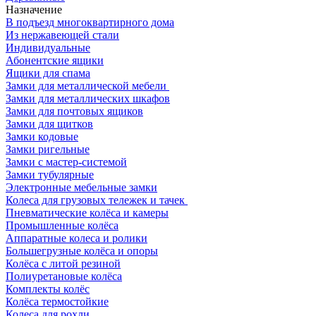
Назначение
В подъезд многоквартирного дома
Из нержавеющей стали
Индивидуальные
Абонентские ящики
Ящики для спама
Замки для металлической мебели
Замки для металлических шкафов
Замки для почтовых ящиков
Замки для щитков
Замки кодовые
Замки ригельные
Замки с мастер-системой
Замки тубулярные
Электронные мебельные замки
Колеса для грузовых тележек и тачек
Пневматические колёса и камеры
Промышленные колёса
Аппаратные колеса и ролики
Большегрузные колёса и опоры
Колёса с литой резиной
Полиуретановые колёса
Комплекты колёс
Колёса термостойкие
Колеса для рохли