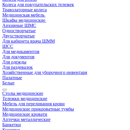
Колеса для покупательских тележек
Траволаторные колеса
Медицинская мебель
Шкафы медицинские
Архивные ШМС
Одностворчатые
Двухстворчатые
Для кабинета врача ШММ
ШСС
Для медикаментов
Для документов
Для одежды
Для раздевалок
Хозяйственные для уборочного инвентаря
Палатные
Белые
Столы медицинские
Тележки медицинские
Мебель для переливания крови
Медицинские прикроватные тумбы
Медицинские кровати
Аптечки металлические
Банкетки
Кушетки