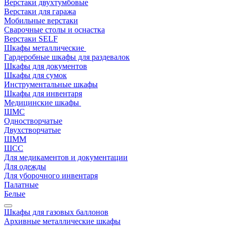
Верстаки двухтумбовые
Верстаки для гаража
Мобильные верстаки
Сварочные столы и оснастка
Верстаки SELF
Шкафы металлические
Гардеробные шкафы для раздевалок
Шкафы для документов
Шкафы для сумок
Инструментальные шкафы
Шкафы для инвентаря
Медицинские шкафы
ШМС
Одностворчатые
Двухстворчатые
ШММ
ШСС
Для медикаментов и документации
Для одежды
Для уборочного инвентаря
Палатные
Белые
Шкафы для газовых баллонов
Архивные металлические шкафы