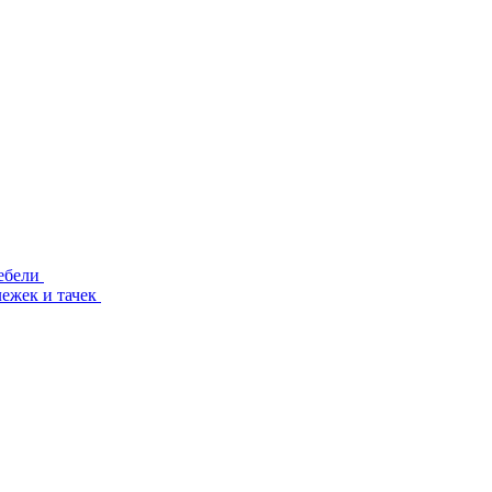
ебели
лежек и тачек