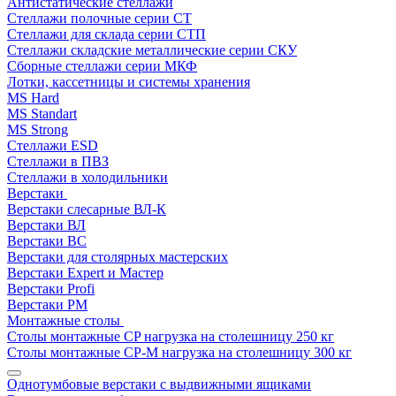
Антистатические стеллажи
Стеллажи полочные серии СТ
Стеллажи для склада серии СТП
Стеллажи складские металлические серии СКУ
Сборные стеллажи серии МКФ
Лотки, кассетницы и системы хранения
MS Hard
MS Standart
MS Strong
Стеллажи ESD
Стеллажи в ПВЗ
Стеллажи в холодильники
Верстаки
Верстаки слесарные ВЛ-К
Верстаки ВЛ
Верстаки ВС
Верстаки для столярных мастерских
Верстаки Expert и Мастер
Верстаки Profi
Верстаки РМ
Монтажные столы
Столы монтажные СP нагрузка на столешницу 250 кг
Столы монтажные СР-М нагрузка на столешницу 300 кг
Однотумбовые верстаки с выдвижными ящиками