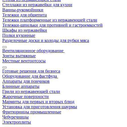
Стеллажи из нержавейки для кухни
Ванны-рукомойники
Тележки для общепита
Тележки платформенные из нержавеющей стали
Тележки-шпильки для противней и гастроемкостей
Шкафы из нержавейки
Полки кухонные
Разделочные доски и колоды для рубки мяса
Вентиляционное оборудование
Зонты вытяжные
Местные вентоотсосы
Готовые решения для бизнеса
Оборудование для фастфуда
Аппараты для пончиков
Блинные аппараты
Грили из нержавеющей стали
Жарочные поверхности
Мармиты для первых и вторых блюд
Установка для приготовления шаурмы
Фритюрницы промышленные
Чебуречницы
Электроплиты