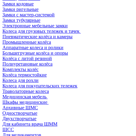
Замки кодовые
Замки ригельные
Замки с мастер-системой
Замки тубулярные
Электронные мебельные замки
Колеса для грузовых тележек и тачек
Пневматические колёса и камеры
Промышленные колёса
Аппаратные колеса и ролики
Большегрузные колёса и опоры
Колёса с литой резиной
Полиуретановые колёса
Комплекты колёс
Колёса термостойкие
Колеса для рохли
Колеса для покупательских тележек
Траволаторные колеса
Медицинская мебель
Шкафы медицинские
Архивные ШМС
Одностворчатые
Двухстворчатые
Для кабинета врача ШММ
ШСС
Для медикаментов