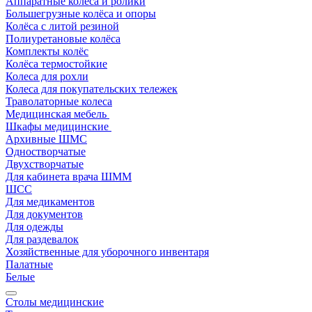
Аппаратные колеса и ролики
Большегрузные колёса и опоры
Колёса с литой резиной
Полиуретановые колёса
Комплекты колёс
Колёса термостойкие
Колеса для рохли
Колеса для покупательских тележек
Траволаторные колеса
Медицинская мебель
Шкафы медицинские
Архивные ШМС
Одностворчатые
Двухстворчатые
Для кабинета врача ШММ
ШСС
Для медикаментов
Для документов
Для одежды
Для раздевалок
Хозяйственные для уборочного инвентаря
Палатные
Белые
Столы медицинские