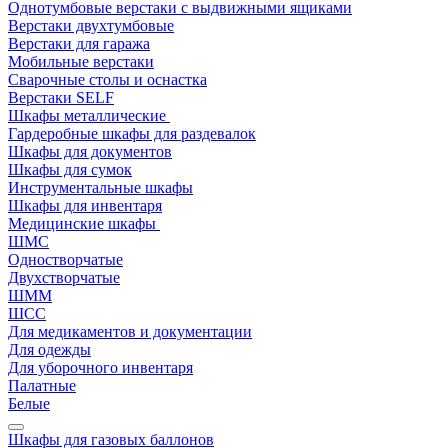
Однотумбовые верстаки с выдвижными ящиками
Верстаки двухтумбовые
Верстаки для гаража
Мобильные верстаки
Сварочные столы и оснастка
Верстаки SELF
Шкафы металлические
Гардеробные шкафы для раздевалок
Шкафы для документов
Шкафы для сумок
Инструментальные шкафы
Шкафы для инвентаря
Медицинские шкафы
ШМС
Одностворчатые
Двухстворчатые
ШММ
ШСС
Для медикаментов и документации
Для одежды
Для уборочного инвентаря
Палатные
Белые
Шкафы для газовых баллонов