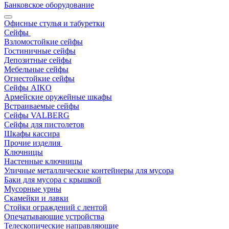
Банковское оборудование
Офисные стулья и табуретки
Сейфы
Взломостойкие сейфы
Гостиничные сейфы
Депозитные сейфы
Мебельные сейфы
Огнестойкие сейфы
Сейфы AIKO
Армейские оружейные шкафы
Встраиваемые сейфы
Сейфы VALBERG
Сейфы для пистолетов
Шкафы кассира
Прочие изделия
Ключницы
Настенные ключницы
Уличные металлические контейнеры для мусора
Баки для мусора с крышкой
Мусорные урны
Скамейки и лавки
Стойки ограждений с лентой
Опечатывающие устройства
Телескопические направляющие