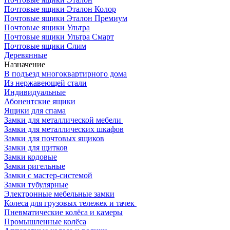
Почтовые ящики Эталон Колор
Почтовые ящики Эталон Премиум
Почтовые ящики Ультра
Почтовые ящики Ультра Смарт
Почтовые ящики Слим
Деревянные
Назначение
В подъезд многоквартирного дома
Из нержавеющей стали
Индивидуальные
Абонентские ящики
Ящики для спама
Замки для металлической мебели
Замки для металлических шкафов
Замки для почтовых ящиков
Замки для щитков
Замки кодовые
Замки ригельные
Замки с мастер-системой
Замки тубулярные
Электронные мебельные замки
Колеса для грузовых тележек и тачек
Пневматические колёса и камеры
Промышленные колёса