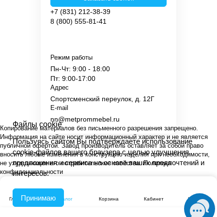
+7 (831) 212-38-39
8 (800) 555-81-41
Режим работы
Пн-Чт: 9:00 - 18:00
Пт: 9:00-17:00
Адрес
Спортсменский переулок, д. 12Г
E-mail
nn@metprommebel.ru
Файлы cookie
Копирование материалов без письменного разрешения запрещено.
Информация на сайте носит информационный характер и не является
Пользуясь сайтом Вы подтверждаете использование
публичной офертой. Завод производитель оставляет за собой право
cookie-файлов вашего браузера с целью улучшения
вносить любые изменения в конструкцию изделия при необходимости,
предложения и сервиса на основе ваших предпочтений и
не ухудшающие его потребительские свойства.
Политика
конфиденциальности
интересов.
Принимаю
Главная
Каталог
Корзина
Кабинет
Контакты