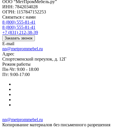
ООО “МетПромМебель.ру”
ИНН: 7842034028
ОГРН: 1157847152253
Связаться с нами
8 (800) 555-81-41
8 (800) 555-81-41
+7 (831) 212-38-39
Заказать звонок
E-mail
nn@metprommebel.ru
Адрес
Спортсменский переулок, д. 12Г
Режим работы
Пн-Чт: 9:00 - 18:00
Пт: 9:00-17:00
nn@metprommebel.ru
Копирование материалов без письменного разрешения