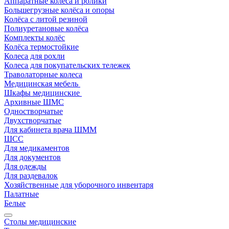
Аппаратные колеса и ролики
Большегрузные колёса и опоры
Колёса с литой резиной
Полиуретановые колёса
Комплекты колёс
Колёса термостойкие
Колеса для рохли
Колеса для покупательских тележек
Траволаторные колеса
Медицинская мебель
Шкафы медицинские
Архивные ШМС
Одностворчатые
Двухстворчатые
Для кабинета врача ШММ
ШСС
Для медикаментов
Для документов
Для одежды
Для раздевалок
Хозяйственные для уборочного инвентаря
Палатные
Белые
Столы медицинские