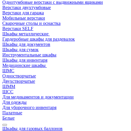
Однотумбовые верстаки с выдвижными ящиками
Верстаки двухтумбовые
Верстаки для гаража
Мобильные верстаки
Сварочные столы и оснастка
Верстаки SELF
Шкафы металлические
Гардеробные шкафы для раздевалок
Шкафы для документов
Шкафы для сумок
Инструментальные шкафы
Шкафы для инвентаря
Медицинские шкафы
ШМС
Одностворчатые
Двухстворчатые
ШММ
ШСС
Для медикаментов и документации
Для одежды
Для уборочного инвентаря
Палатные
Белые
Шкафы для газовых баллонов