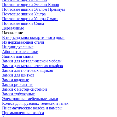
Почтовые ящики Эталон Колор
Почтовые ящики Эталон Премиум
Почтовые ящики Ультра
Почтовые ящики Ультра Смарт
Почтовые ящики Слим
Деревянные
Назначение
В подъезд многоквартирного дома
Из нержавеющей стали
Индивидуальные
Абонентские ящики
Ящики для спама
Замки для металлической мебели
Замки для металлических шкафов
Замки для почтовых ящиков
Замки для щитков
Замки кодовые
Замки ригельные
Замки с мастер-системой
Замки тубулярные
Электронные мебельные замки
Колеса для грузовых тележек и тачек
Пневматические колёса и камеры
Промышленные колёса