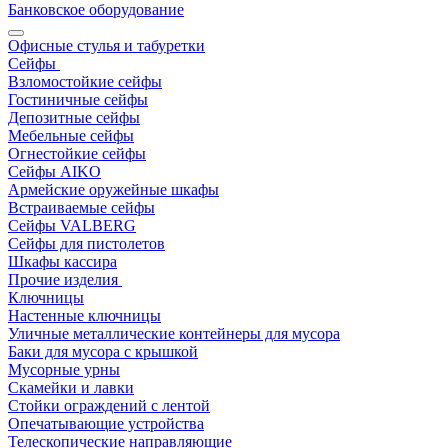
Банковское оборудование
Офисные стулья и табуретки
Сейфы
Взломостойкие сейфы
Гостиничные сейфы
Депозитные сейфы
Мебельные сейфы
Огнестойкие сейфы
Сейфы AIKO
Армейские оружейные шкафы
Встраиваемые сейфы
Сейфы VALBERG
Сейфы для пистолетов
Шкафы кассира
Прочие изделия
Ключницы
Настенные ключницы
Уличные металлические контейнеры для мусора
Баки для мусора с крышкой
Мусорные урны
Скамейки и лавки
Стойки ограждений с лентой
Опечатывающие устройства
Телескопические направляющие