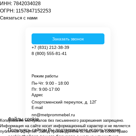
ИНН: 7842034028
ОГРН: 1157847152253
Связаться с нами
Заказать звонок
+7 (831) 212-38-39
8 (800) 555-81-41
Режим работы
Пн-Чт: 9:00 - 18:00
Пт: 9:00-17:00
Адрес
Спортсменский переулок, д. 12Г
E-mail
nn@metprommebel.ru
Файлы cookie
Копирование материалов без письменного разрешения запрещено.
Информация на сайте носит информационный характер и не является
Пользуясь сайтом Вы подтверждаете использование
публичной офертой. Завод производитель оставляет за собой право