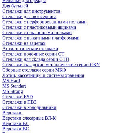
Вешалки для одежды
Для бутылей
Стеллажи для инструментов
Стеллажи для автосервиса
Стеллажи с перфорированными полками
Стеллажи с пластиковыми ящиками
Стеллажи с наклонными полками
Стеллажи с выкатными платформами
Стеллажи на зацепах
Антистатические стеллажи
Стеллажи полочные серии СТ
Стеллажи для склада серии СТП
Стеллажи складские металлические серии СКУ
Сборные стеллажи серии МКФ
Лотки, кассетницы и системы хранения
MS Hard
MS Standart
MS Strong
Стеллажи ESD
Стеллажи в ПВЗ
Стеллажи в холодильники
Верстаки
Верстаки слесарные ВЛ-К
Верстаки ВЛ
Верстаки ВС