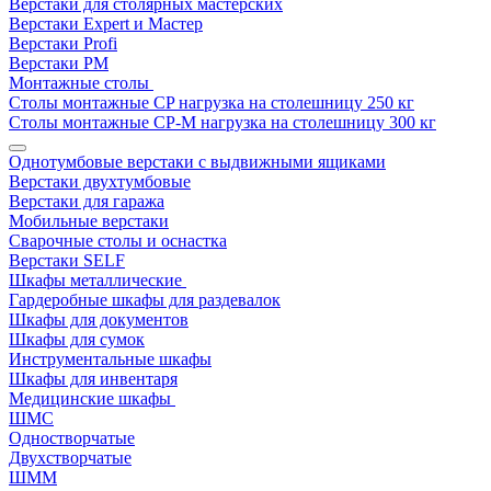
Верстаки для столярных мастерских
Верстаки Expert и Мастер
Верстаки Profi
Верстаки РМ
Монтажные столы
Столы монтажные СP нагрузка на столешницу 250 кг
Столы монтажные СР-М нагрузка на столешницу 300 кг
Однотумбовые верстаки с выдвижными ящиками
Верстаки двухтумбовые
Верстаки для гаража
Мобильные верстаки
Сварочные столы и оснастка
Верстаки SELF
Шкафы металлические
Гардеробные шкафы для раздевалок
Шкафы для документов
Шкафы для сумок
Инструментальные шкафы
Шкафы для инвентаря
Медицинские шкафы
ШМС
Одностворчатые
Двухстворчатые
ШММ