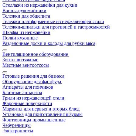
Стеллажи из нержавейки для кухни
Ванны-рукомойники
Тележки для общепита
Тележки платформенные из нержавеющей стали
Тележки-шпильки для противней и гастроемкостей
Шкафы из нержавейки
Полки кухонные
Разделочные доски и колоды для рубки мяса
Вентиляционное оборудование
Зонты вытяжные
Местные вентоотсосы
Готовые решения для бизнеса
Оборудование для фастфуда
Аппараты для пончиков
Блинные аппараты
Грили из нержавеющей стали
Жарочные поверхности
Мармиты для первых и вторых блюд
Установка для приготовления шаурмы
Фритюрницы промышленные
Чебуречницы
Электроплиты