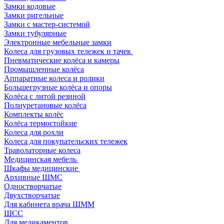
Замки кодовые
Замки ригельные
Замки с мастер-системой
Замки тубулярные
Электронные мебельные замки
Колеса для грузовых тележек и тачек
Пневматические колёса и камеры
Промышленные колёса
Аппаратные колеса и ролики
Большегрузные колёса и опоры
Колёса с литой резиной
Полиуретановые колёса
Комплекты колёс
Колёса термостойкие
Колеса для рохли
Колеса для покупательских тележек
Траволаторные колеса
Медицинская мебель
Шкафы медицинские
Архивные ШМС
Одностворчатые
Двухстворчатые
Для кабинета врача ШММ
ШСС
Для медикаментов