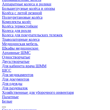
Аппаратные колеса и ролики
Большегрузные колёса и опоры
Колёса с литой резиной
Полиуретановые колёса
Комплекты колёс
Колёса термостойкие
Колеса для рохли
Колеса для покупательских тележек
Траволаторные колеса
Медицинская мебель
Шкафы медицинские
Архивные ШМС
Одностворчатые
Двухстворчатые
Для кабинета врача ШММ
ШСС
Для медикаментов
Для документов
Для одежды
Для раздевалок
Хозяйственные для уборочного инвентаря
Палатные
Белые