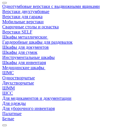
Однотумбовые верстаки с выдвижными ящиками
Верстаки двухтумбовые
Верстаки для гаража
Мобильные верстаки
Сварочные столы и оснастка
Верстаки SELF
Шкафы металлические
Гардеробные шкафы для раздевалок
Шкафы для документов
Шкафы для сумок
Инструментальные шкафы
Шкафы для инвентаря
Медицинские шкафы
ШМС
Одностворчатые
Двухстворчатые
ШММ
ШСС
Для медикаментов и документации
Для одежды
Для уборочного инвентаря
Палатные
Белые