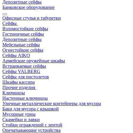
Депозитные сейфы
Банковское оборудование
Офисные стулья и табуретки
Сейфы
Взломостойкие сейфы
Гостиничные сейфы
Депозитные сейфы
Мебельные сейфы
Огнестойкие сейфы
Сейфы AIKO
Армейские оружейные шкафы
Встраиваемые сейфы
Сейфы VALBERG
Сейфы для пистолетов
Шкафы кассира
Прочие изделия
Ключницы
Настенные ключницы
Уличные металлические контейнеры для мусора
Баки для мусора с крышкой
Мусорные урны
Скамейки и лавки
Стойки ограждений с лентой
Опечатывающие устройства