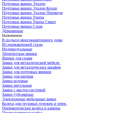
Почтовые ящики Эталон
Почтовые ящики Эталон Колор
Почтовые ящики Эталон Премиум
Почтовые ящики Ультра
Почтовые ящики Ультра Смарт
Почтовые ящики Слим
Деревянные
Назначение
В подъезд многоквартирного дома
Из нержавеющей стали
Индивидуальные
Абонентские ящики
Ящики для спама
Замки для металлической мебели
Замки для металлических шкафов
Замки для почтовых ящиков
Замки для щитков
Замки кодовые
Замки ригельные
Замки с мастер-системой
Замки тубулярные
Электронные мебельные замки
Колеса для грузовых тележек и тачек
Пневматические колёса и камеры
Промышленные колёса