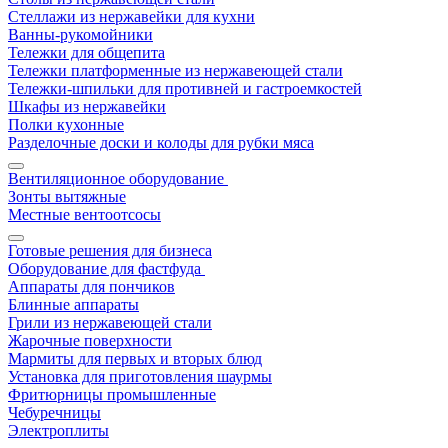
Стеллажи из нержавейки для кухни
Ванны-рукомойники
Тележки для общепита
Тележки платформенные из нержавеющей стали
Тележки-шпильки для противней и гастроемкостей
Шкафы из нержавейки
Полки кухонные
Разделочные доски и колоды для рубки мяса
Вентиляционное оборудование
Зонты вытяжные
Местные вентоотсосы
Готовые решения для бизнеса
Оборудование для фастфуда
Аппараты для пончиков
Блинные аппараты
Грили из нержавеющей стали
Жарочные поверхности
Мармиты для первых и вторых блюд
Установка для приготовления шаурмы
Фритюрницы промышленные
Чебуречницы
Электроплиты