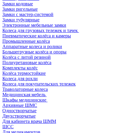
Замки кодовые
Замки ригельные
Замки с мастер-системой
Замки тубулярные
Электронные мебельные замки
Колеса для грузовых тележек и тачек
Пневматические колёса и камеры
Промышленные колёса
Аппаратные колеса и ролики
Большегрузные колёса и опоры
Колёса с литой резиной
Полиуретановые колёса
Комплекты колёс
Колёса термостойкие
Колеса для рохли
Колеса для покупательских тележек
Траволаторные колеса
Медицинская мебель
Шкафы медицинские
Архивные ШМС
Одностворчатые
Двухстворчатые
Для кабинета врача ШММ
ШСС
Для медикаментов