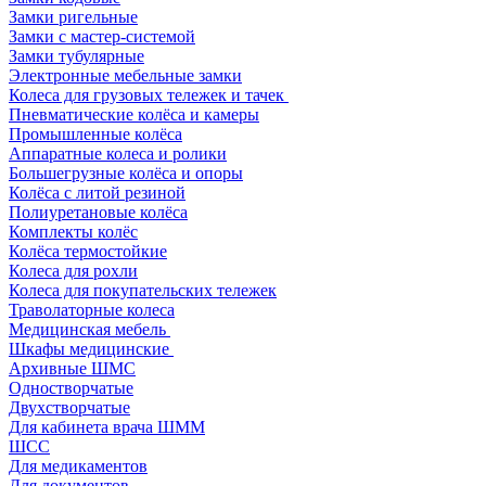
Замки ригельные
Замки с мастер-системой
Замки тубулярные
Электронные мебельные замки
Колеса для грузовых тележек и тачек
Пневматические колёса и камеры
Промышленные колёса
Аппаратные колеса и ролики
Большегрузные колёса и опоры
Колёса с литой резиной
Полиуретановые колёса
Комплекты колёс
Колёса термостойкие
Колеса для рохли
Колеса для покупательских тележек
Траволаторные колеса
Медицинская мебель
Шкафы медицинские
Архивные ШМС
Одностворчатые
Двухстворчатые
Для кабинета врача ШММ
ШСС
Для медикаментов
Для документов