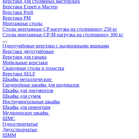
Верстаки для столярных мастерских
Верстаки Expert и Мастер
Верстаки Profi
Верстаки РМ
Монтажные столы
Столы монтажные СP нагрузка на столешницу 250 кг
Столы монтажные СР-М нагрузка на столешницу 300 кг
Однотумбовые верстаки с выдвижными ящиками
Верстаки двухтумбовые
Верстаки для гаража
Мобильные верстаки
Сварочные столы и оснастка
Верстаки SELF
Шкафы металлические
Гардеробные шкафы для раздевалок
Шкафы для документов
Шкафы для сумок
Инструментальные шкафы
Шкафы для инвентаря
Медицинские шкафы
ШМС
Одностворчатые
Двухстворчатые
ШММ