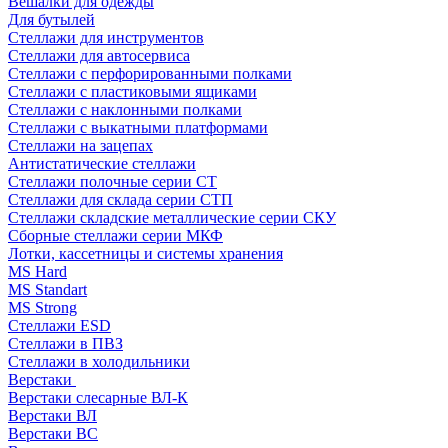
Вешалки для одежды
Для бутылей
Стеллажи для инструментов
Стеллажи для автосервиса
Стеллажи с перфорированными полками
Стеллажи с пластиковыми ящиками
Стеллажи с наклонными полками
Стеллажи с выкатными платформами
Стеллажи на зацепах
Антистатические стеллажи
Стеллажи полочные серии СТ
Стеллажи для склада серии СТП
Стеллажи складские металлические серии СКУ
Сборные стеллажи серии МКФ
Лотки, кассетницы и системы хранения
MS Hard
MS Standart
MS Strong
Стеллажи ESD
Стеллажи в ПВЗ
Стеллажи в холодильники
Верстаки
Верстаки слесарные ВЛ-К
Верстаки ВЛ
Верстаки ВС