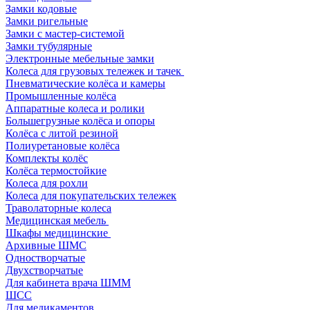
Замки кодовые
Замки ригельные
Замки с мастер-системой
Замки тубулярные
Электронные мебельные замки
Колеса для грузовых тележек и тачек
Пневматические колёса и камеры
Промышленные колёса
Аппаратные колеса и ролики
Большегрузные колёса и опоры
Колёса с литой резиной
Полиуретановые колёса
Комплекты колёс
Колёса термостойкие
Колеса для рохли
Колеса для покупательских тележек
Траволаторные колеса
Медицинская мебель
Шкафы медицинские
Архивные ШМС
Одностворчатые
Двухстворчатые
Для кабинета врача ШММ
ШСС
Для медикаментов