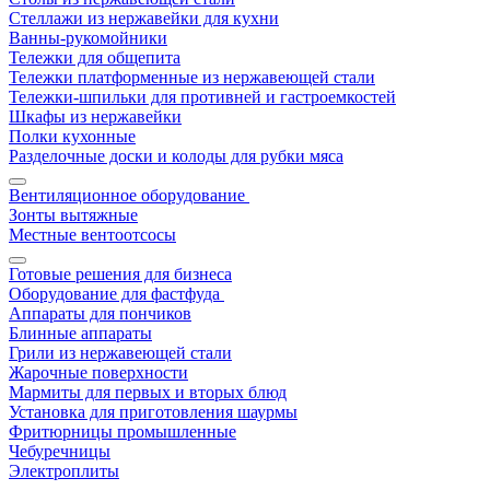
Стеллажи из нержавейки для кухни
Ванны-рукомойники
Тележки для общепита
Тележки платформенные из нержавеющей стали
Тележки-шпильки для противней и гастроемкостей
Шкафы из нержавейки
Полки кухонные
Разделочные доски и колоды для рубки мяса
Вентиляционное оборудование
Зонты вытяжные
Местные вентоотсосы
Готовые решения для бизнеса
Оборудование для фастфуда
Аппараты для пончиков
Блинные аппараты
Грили из нержавеющей стали
Жарочные поверхности
Мармиты для первых и вторых блюд
Установка для приготовления шаурмы
Фритюрницы промышленные
Чебуречницы
Электроплиты