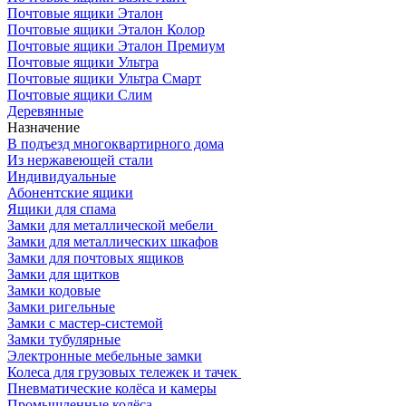
Почтовые ящики Эталон
Почтовые ящики Эталон Колор
Почтовые ящики Эталон Премиум
Почтовые ящики Ультра
Почтовые ящики Ультра Смарт
Почтовые ящики Слим
Деревянные
Назначение
В подъезд многоквартирного дома
Из нержавеющей стали
Индивидуальные
Абонентские ящики
Ящики для спама
Замки для металлической мебели
Замки для металлических шкафов
Замки для почтовых ящиков
Замки для щитков
Замки кодовые
Замки ригельные
Замки с мастер-системой
Замки тубулярные
Электронные мебельные замки
Колеса для грузовых тележек и тачек
Пневматические колёса и камеры
Промышленные колёса