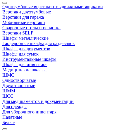
Однотумбовые верстаки с выдвижными ящиками
Верстаки двухтумбовые
Верстаки для гаража
Мобильные верстаки
Сварочные столы и оснастка
Верстаки SELF
Шкафы металлические
Гардеробные шкафы для раздевалок
Шкафы для документов
Шкафы для сумок
Инструментальные шкафы
Шкафы для инвентаря
Медицинские шкафы
ШМС
Одностворчатые
Двухстворчатые
ШММ
ШСС
Для медикаментов и документации
Для одежды
Для уборочного инвентаря
Палатные
Белые