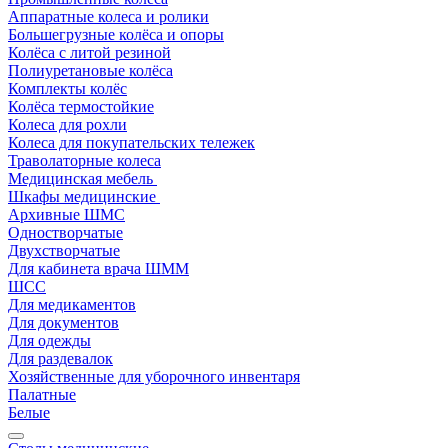
Аппаратные колеса и ролики
Большегрузные колёса и опоры
Колёса с литой резиной
Полиуретановые колёса
Комплекты колёс
Колёса термостойкие
Колеса для рохли
Колеса для покупательских тележек
Траволаторные колеса
Медицинская мебель
Шкафы медицинские
Архивные ШМС
Одностворчатые
Двухстворчатые
Для кабинета врача ШММ
ШСС
Для медикаментов
Для документов
Для одежды
Для раздевалок
Хозяйственные для уборочного инвентаря
Палатные
Белые