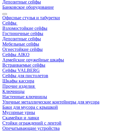
Депозитные сейфы
Банковское оборудование
Офисные стулья и табуретки
Сейфы
Взломостойкие сейфы
Гостиничные сейфы
Депозитные сейфы
Мебельные сейфы
Огнестойкие сейфы
Сейфы AIKO
Армейские оружейные шкафы
Встраиваемые сейфы
Сейфы VALBERG
Сейфы для пистолетов
Шкафы кассира
Прочие изделия
Ключницы
Настенные ключницы
Уличные металлические контейнеры для мусора
Баки для мусора с крышкой
Мусорные урны
Скамейки и лавки
Стойки ограждений с лентой
Опечатывающие устройства