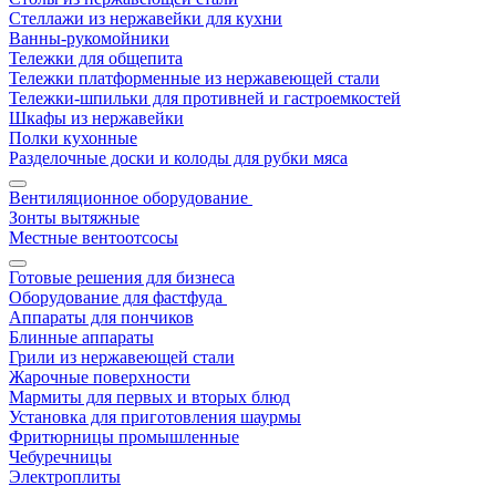
Стеллажи из нержавейки для кухни
Ванны-рукомойники
Тележки для общепита
Тележки платформенные из нержавеющей стали
Тележки-шпильки для противней и гастроемкостей
Шкафы из нержавейки
Полки кухонные
Разделочные доски и колоды для рубки мяса
Вентиляционное оборудование
Зонты вытяжные
Местные вентоотсосы
Готовые решения для бизнеса
Оборудование для фастфуда
Аппараты для пончиков
Блинные аппараты
Грили из нержавеющей стали
Жарочные поверхности
Мармиты для первых и вторых блюд
Установка для приготовления шаурмы
Фритюрницы промышленные
Чебуречницы
Электроплиты