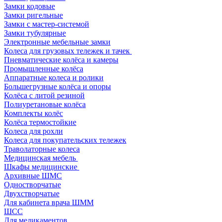
Замки кодовые
Замки ригельные
Замки с мастер-системой
Замки тубулярные
Электронные мебельные замки
Колеса для грузовых тележек и тачек
Пневматические колёса и камеры
Промышленные колёса
Аппаратные колеса и ролики
Большегрузные колёса и опоры
Колёса с литой резиной
Полиуретановые колёса
Комплекты колёс
Колёса термостойкие
Колеса для рохли
Колеса для покупательских тележек
Траволаторные колеса
Медицинская мебель
Шкафы медицинские
Архивные ШМС
Одностворчатые
Двухстворчатые
Для кабинета врача ШММ
ШСС
Для медикаментов