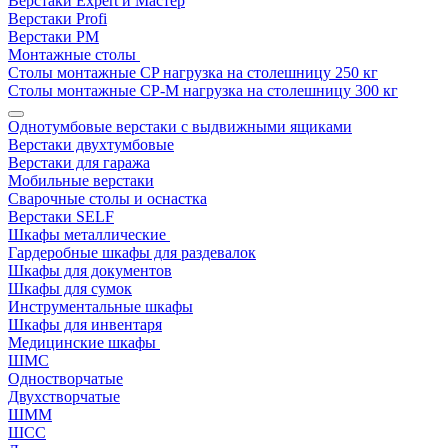
Верстаки Expert и Мастер
Верстаки Profi
Верстаки РМ
Монтажные столы
Столы монтажные СP нагрузка на столешницу 250 кг
Столы монтажные СР-М нагрузка на столешницу 300 кг
Однотумбовые верстаки с выдвижными ящиками
Верстаки двухтумбовые
Верстаки для гаража
Мобильные верстаки
Сварочные столы и оснастка
Верстаки SELF
Шкафы металлические
Гардеробные шкафы для раздевалок
Шкафы для документов
Шкафы для сумок
Инструментальные шкафы
Шкафы для инвентаря
Медицинские шкафы
ШМС
Одностворчатые
Двухстворчатые
ШММ
ШСС