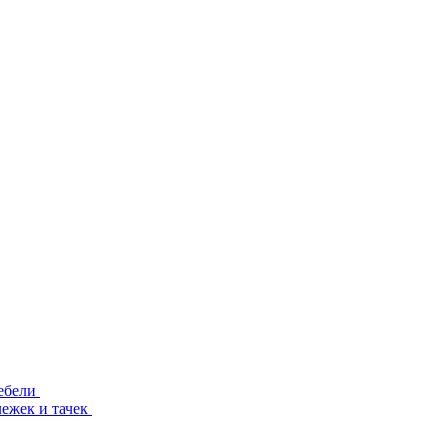
ебели
лежек и тачек