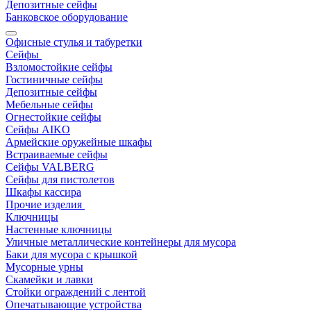
Депозитные сейфы
Банковское оборудование
Офисные стулья и табуретки
Сейфы
Взломостойкие сейфы
Гостиничные сейфы
Депозитные сейфы
Мебельные сейфы
Огнестойкие сейфы
Сейфы AIKO
Армейские оружейные шкафы
Встраиваемые сейфы
Сейфы VALBERG
Сейфы для пистолетов
Шкафы кассира
Прочие изделия
Ключницы
Настенные ключницы
Уличные металлические контейнеры для мусора
Баки для мусора с крышкой
Мусорные урны
Скамейки и лавки
Стойки ограждений с лентой
Опечатывающие устройства