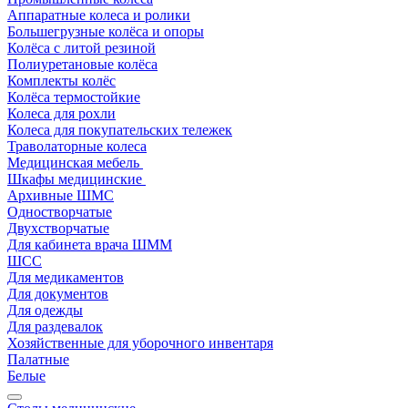
Аппаратные колеса и ролики
Большегрузные колёса и опоры
Колёса с литой резиной
Полиуретановые колёса
Комплекты колёс
Колёса термостойкие
Колеса для рохли
Колеса для покупательских тележек
Траволаторные колеса
Медицинская мебель
Шкафы медицинские
Архивные ШМС
Одностворчатые
Двухстворчатые
Для кабинета врача ШММ
ШСС
Для медикаментов
Для документов
Для одежды
Для раздевалок
Хозяйственные для уборочного инвентаря
Палатные
Белые