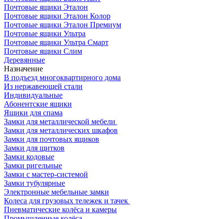
Почтовые ящики Эталон
Почтовые ящики Эталон Колор
Почтовые ящики Эталон Премиум
Почтовые ящики Ультра
Почтовые ящики Ультра Смарт
Почтовые ящики Слим
Деревянные
Назначение
В подъезд многоквартирного дома
Из нержавеющей стали
Индивидуальные
Абонентские ящики
Ящики для спама
Замки для металлической мебели
Замки для металлических шкафов
Замки для почтовых ящиков
Замки для щитков
Замки кодовые
Замки ригельные
Замки с мастер-системой
Замки тубулярные
Электронные мебельные замки
Колеса для грузовых тележек и тачек
Пневматические колёса и камеры
Промышленные колёса