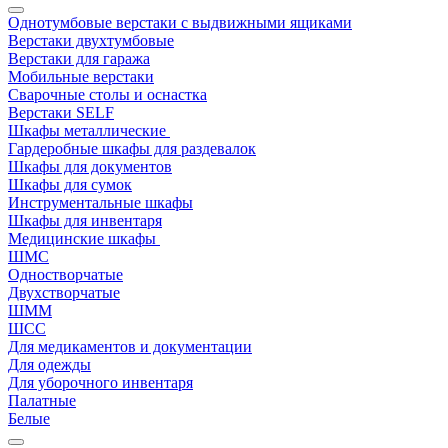
Однотумбовые верстаки с выдвижными ящиками
Верстаки двухтумбовые
Верстаки для гаража
Мобильные верстаки
Сварочные столы и оснастка
Верстаки SELF
Шкафы металлические
Гардеробные шкафы для раздевалок
Шкафы для документов
Шкафы для сумок
Инструментальные шкафы
Шкафы для инвентаря
Медицинские шкафы
ШМС
Одностворчатые
Двухстворчатые
ШММ
ШСС
Для медикаментов и документации
Для одежды
Для уборочного инвентаря
Палатные
Белые