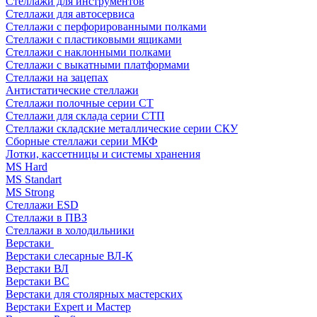
Стеллажи для инструментов
Стеллажи для автосервиса
Стеллажи с перфорированными полками
Стеллажи с пластиковыми ящиками
Стеллажи с наклонными полками
Стеллажи с выкатными платформами
Стеллажи на зацепах
Антистатические стеллажи
Стеллажи полочные серии СТ
Стеллажи для склада серии СТП
Стеллажи складские металлические серии СКУ
Сборные стеллажи серии МКФ
Лотки, кассетницы и системы хранения
MS Hard
MS Standart
MS Strong
Стеллажи ESD
Стеллажи в ПВЗ
Стеллажи в холодильники
Верстаки
Верстаки слесарные ВЛ-К
Верстаки ВЛ
Верстаки ВС
Верстаки для столярных мастерских
Верстаки Expert и Мастер