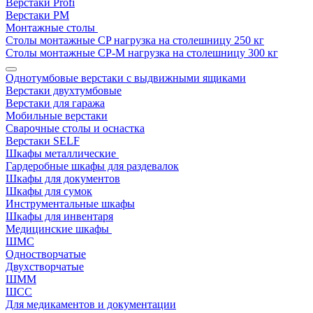
Верстаки Profi
Верстаки РМ
Монтажные столы
Столы монтажные СP нагрузка на столешницу 250 кг
Столы монтажные СР-М нагрузка на столешницу 300 кг
Однотумбовые верстаки с выдвижными ящиками
Верстаки двухтумбовые
Верстаки для гаража
Мобильные верстаки
Сварочные столы и оснастка
Верстаки SELF
Шкафы металлические
Гардеробные шкафы для раздевалок
Шкафы для документов
Шкафы для сумок
Инструментальные шкафы
Шкафы для инвентаря
Медицинские шкафы
ШМС
Одностворчатые
Двухстворчатые
ШММ
ШСС
Для медикаментов и документации