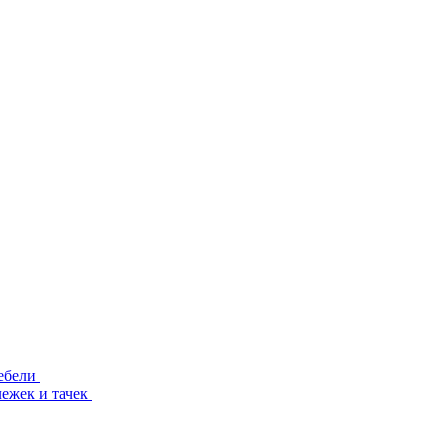
ебели
лежек и тачек