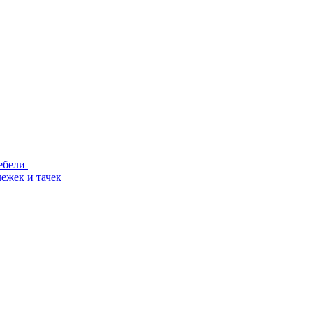
ебели
лежек и тачек