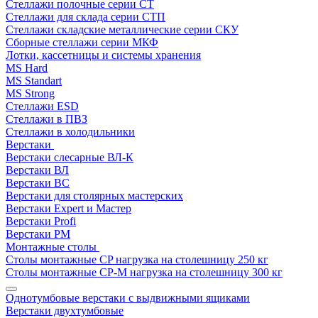
Стеллажи полочные серии СТ
Стеллажи для склада серии СТП
Стеллажи складские металлические серии СКУ
Сборные стеллажи серии МКФ
Лотки, кассетницы и системы хранения
MS Hard
MS Standart
MS Strong
Стеллажи ESD
Стеллажи в ПВЗ
Стеллажи в холодильники
Верстаки
Верстаки слесарные ВЛ-К
Верстаки ВЛ
Верстаки ВС
Верстаки для столярных мастерских
Верстаки Expert и Мастер
Верстаки Profi
Верстаки РМ
Монтажные столы
Столы монтажные СP нагрузка на столешницу 250 кг
Столы монтажные СР-М нагрузка на столешницу 300 кг
Однотумбовые верстаки с выдвижными ящиками
Верстаки двухтумбовые