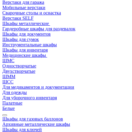
Верстаки для гаража
Мобильные верстаки
Сварочные столы и оснастка
Верстаки SELF
Шкафы металлические
Гардеробные шкафы для раздевалок
Шкафы для документов
Шкафы для сумок
Инструментальные шкафы
Шкафы для инвентаря
Медицинские шкафы
ШМС
Одностворчатые
Двухстворчатые
ШММ
ШСС
Для медикаментов и документации
Для одежды
Для уборочного инвентаря
Палатные
Белые
Шкафы для газовых баллонов
Архивные металлические шкафы
Шкафы для ключей