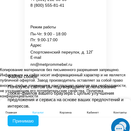
8 (800) 555-81-41
Режим работы
Пн-Чт: 9:00 - 18:00
Пт: 9:00-17:00
Адрес
Спортсменский переулок, д. 12Г
E-mail
nn@metprommebel.ru
Копирование материалов без письменного разрешения запрещено.
Информация на сайте носит информационный характер и не является
Файлы cookie
публичной офертой. Завод производитель оставляет за собой право
вносить любые изменения в конструкцию изделия при необходимости,
Пользуясь сайтом Вы подтверждаете использование
не ухудшающие его потребительские свойства.
Политика
cookie-файлов вашего браузера с целью улучшения
конфиденциальности
предложения и сервиса на основе ваших предпочтений и
интересов.
Главная
Каталог
Корзина
Кабинет
Контакты
Принимаю