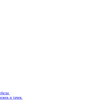
ебели
лежек и тачек