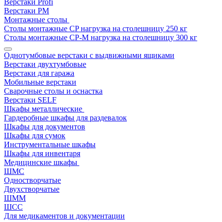
Верстаки Profi
Верстаки РМ
Монтажные столы
Столы монтажные СP нагрузка на столешницу 250 кг
Столы монтажные СР-М нагрузка на столешницу 300 кг
Однотумбовые верстаки с выдвижными ящиками
Верстаки двухтумбовые
Верстаки для гаража
Мобильные верстаки
Сварочные столы и оснастка
Верстаки SELF
Шкафы металлические
Гардеробные шкафы для раздевалок
Шкафы для документов
Шкафы для сумок
Инструментальные шкафы
Шкафы для инвентаря
Медицинские шкафы
ШМС
Одностворчатые
Двухстворчатые
ШММ
ШСС
Для медикаментов и документации