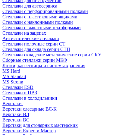
Стеллажи для инструментов
Стеллажи для автосервиса
Стеллажи с перфорированными полками
Стеллажи с пластиковыми ящиками
Стеллажи с наклонными полками
Стеллажи с выкатными платформами
Стеллажи на зацепах
Антистатические стеллажи
Стеллажи полочные серии СТ
Стеллажи для склада серии СТП
Стеллажи складские металлические серии СКУ
Сборные стеллажи серии МКФ
Лотки, кассетницы и системы хранения
MS Hard
MS Standart
MS Strong
Стеллажи ESD
Стеллажи в ПВЗ
Стеллажи в холодильники
Верстаки
Верстаки слесарные ВЛ-К
Верстаки ВЛ
Верстаки ВС
Верстаки для столярных мастерских
Верстаки Expert и Мастер