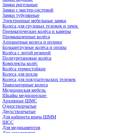
Замки ригельные
Замки с мастер-системой
Замки тубулярные
Электронные мебельные замки
Колеса для грузовых тележек и тачек
Пневматические колёса и камеры
Промышленные колёса
Аппаратные колеса и ролики
Большегрузные колёса и опоры
Колёса с литой резиной
Полиуретановые колёса
Комплекты колёс
Колёса термостойкие
Колеса для рохли
Колеса для покупательских тележек
Траволаторные колеса
Медицинская мебель
Шкафы медицинские
Архивные ШМС
Одностворчатые
Двухстворчатые
Для кабинета врача ШММ
ШСС
Для медикаментов
Для документов