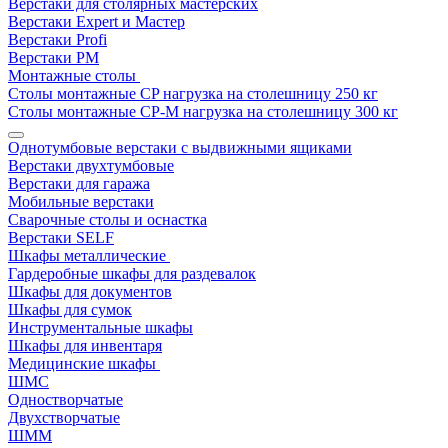
Верстаки для столярных мастерских
Верстаки Expert и Мастер
Верстаки Profi
Верстаки РМ
Монтажные столы
Столы монтажные СP нагрузка на столешницу 250 кг
Столы монтажные СР-М нагрузка на столешницу 300 кг
Однотумбовые верстаки с выдвижными ящиками
Верстаки двухтумбовые
Верстаки для гаража
Мобильные верстаки
Сварочные столы и оснастка
Верстаки SELF
Шкафы металлические
Гардеробные шкафы для раздевалок
Шкафы для документов
Шкафы для сумок
Инструментальные шкафы
Шкафы для инвентаря
Медицинские шкафы
ШМС
Одностворчатые
Двухстворчатые
ШММ