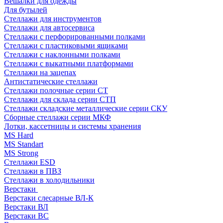
Вешалки для одежды
Для бутылей
Стеллажи для инструментов
Стеллажи для автосервиса
Стеллажи с перфорированными полками
Стеллажи с пластиковыми ящиками
Стеллажи с наклонными полками
Стеллажи с выкатными платформами
Стеллажи на зацепах
Антистатические стеллажи
Стеллажи полочные серии СТ
Стеллажи для склада серии СТП
Стеллажи складские металлические серии СКУ
Сборные стеллажи серии МКФ
Лотки, кассетницы и системы хранения
MS Hard
MS Standart
MS Strong
Стеллажи ESD
Стеллажи в ПВЗ
Стеллажи в холодильники
Верстаки
Верстаки слесарные ВЛ-К
Верстаки ВЛ
Верстаки ВС