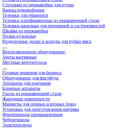
Стеллажи из нержавейки для кухни
Ванны-рукомойники
Тележки для общепита
Тележки платформенные из нержавеющей стали
Тележки-шпильки для противней и гастроемкостей
Шкафы из нержавейки
Полки кухонные
Разделочные доски и колоды для рубки мяса
Вентиляционное оборудование
Зонты вытяжные
Местные вентоотсосы
Готовые решения для бизнеса
Оборудование для фастфуда
Аппараты для пончиков
Блинные аппараты
Грили из нержавеющей стали
Жарочные поверхности
Мармиты для первых и вторых блюд
Установка для приготовления шаурмы
Фритюрницы промышленные
Чебуречницы
Электроплиты