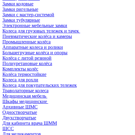
Замки кодовые
Замки ригельные
Замки с мастер-системой
Замки тубулярные
Электронные мебельные замки
Колеса для грузовых тележек и тачек
Пневматические колёса и камеры
Промышленные колёса
Аппаратные колеса и ролики
Большегрузные колёса и опоры
Колёса с литой резиной
Полиуретановые колёса
Комплекты колёс
Колёса термостойкие
Колеса для рохли
Колеса для покупательских тележек
Траволаторные колеса
Медицинская мебель
Шкафы медицинские
Архивные ШМС
Одностворчатые
Двухстворчатые
Для кабинета врача ШММ
ШСС
Для медикаментов